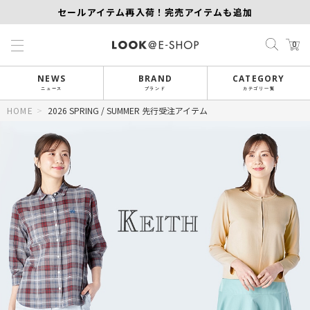
セールアイテム再入荷！完売アイテムも追加
【KEITH/SCAPA】先行受注｜1,000円オフ
0
MORE SALE開催中！MAX60％OFF
NEWS
BRAND
CATEGORY
ニュース
ブランド
カテゴリ一覧
HOME
>
2026 SPRING / SUMMER 先行受注アイテム