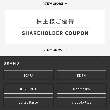
VIEW MORE
VIEW MORE
BRAND
SCAPA
KEITH
IL BISONTE
Marimekko
Laisse Passe
e-Look+Plus