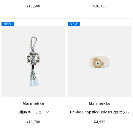
¥16,500
¥26,400
NEW
NEW
Marimekko
Marimekko
Leijua キーチェーン
Unikko Chopstick Holders 2個セット
¥10,780
¥4,950