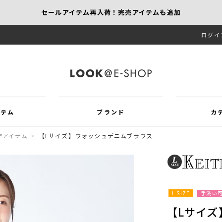
セールアイテム再入荷！完売アイテムも追加
ログイ
【KEITH/SCAPA】先行受注｜1,000円オフ
MORE SALE開催中！MAX60％OFF
イテム
ブランド
カ
作アイテム
>
【Lサイズ】ウォッシュデニムブラウス
L SIZE
手洗い
【Lサイ