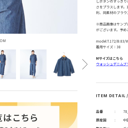
しボタンのすっきり
さをプラスします。
利、同素材のブラウ
※商品画像はサンプ
がございます。予め
OOM
model:T.172/B.83/
着用サイズ：38
Mサイズはこちら
ウォッシュデニムブ
ITEM DETAIL
品番
:
78
原産国
:
中