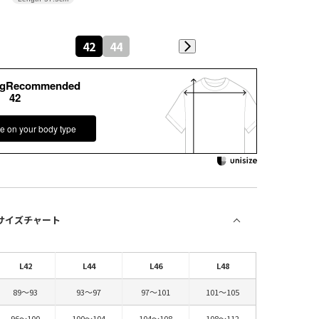
42
44
kgRecommended
42
e on your body type
 サイズチャート
L42
L44
L46
L48
89～93
93～97
97～101
101～105
96～100
100～104
104～108
108～112