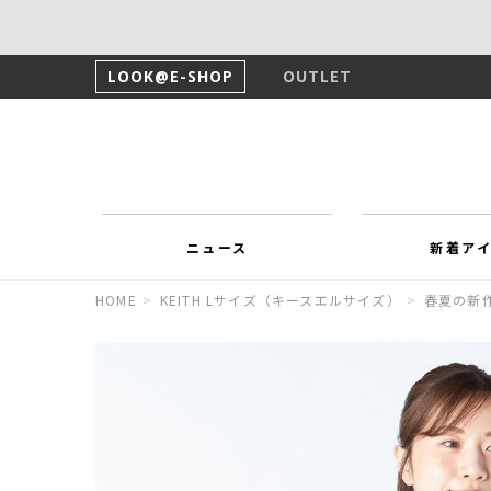
LOOK@E-SHOP
OUTLET
ニュース
新着ア
HOME
>
KEITH Lサイズ（キースエルサイズ）
>
春夏の新