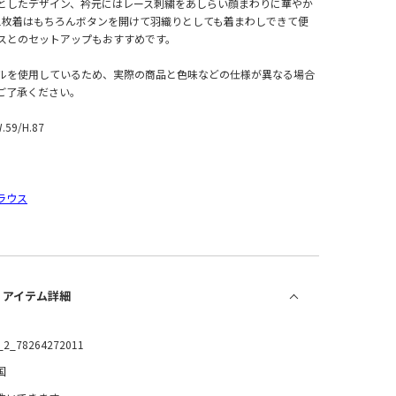
としたデザイン、衿元にはレース刺繍をあしらい顔まわりに華やか
1枚着はもちろんボタンを開けて羽織りとしても着まわしできて便
スとのセットアップもおすすめです。
ルを使用しているため、実際の商品と色味などの仕様が異なる場合
ご了承ください。
W.59/H.87
ラウス
/ アイテム詳細
_2_78264272011
国