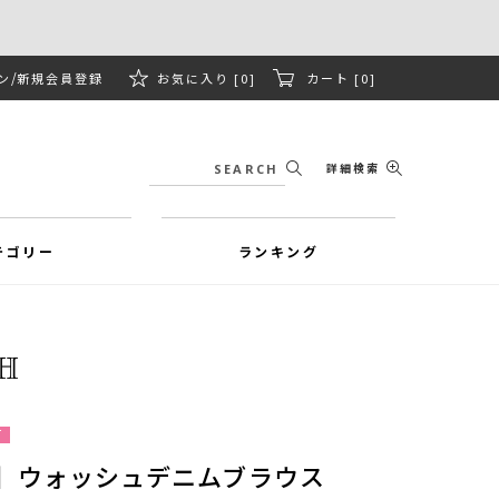
ン
新規会員登録
お気に入り [0]
カート [0]
詳細検索
テゴリー
ランキング
可
ズ】ウォッシュデニムブラウス