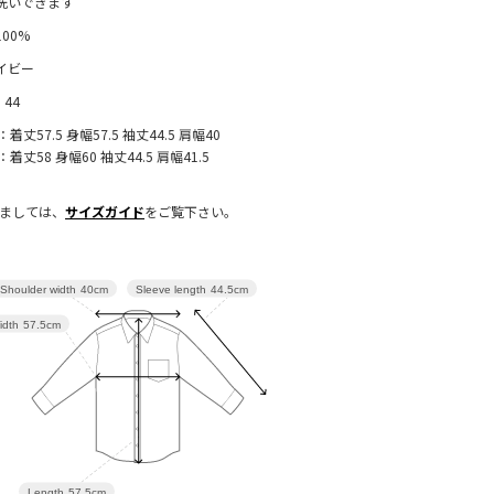
洗いできます
100%
イビー
, 44
：着丈57.5 身幅57.5 袖丈44.5 肩幅40
：着丈58 身幅60 袖丈44.5 肩幅41.5
きましては、
サイズガイド
をご覧下さい。
Sleeve length
44.5cm
Shoulder width
40cm
idth
57.5cm
Length
57.5cm