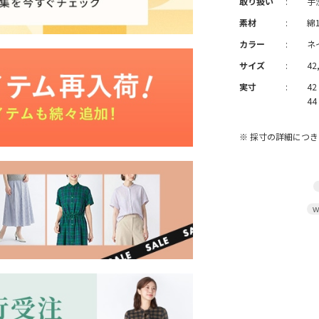
取り扱い
:
手
素材
:
綿
カラー
:
ネ
サイズ
:
42
実寸
:
42
44
※ 採寸の詳細につ
W