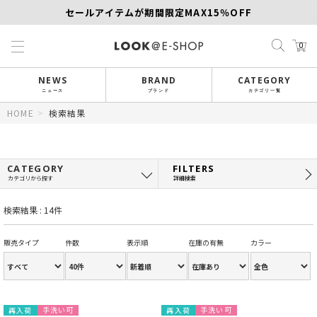
セールアイテムが期間限定MAX15％OFF
【SCAPA】今すぐ着たい新作アイテム10％OFF
0
再値下げアイテムが追加！MORE SALE開催中！
NEWS
BRAND
CATEGORY
ニュース
ブランド
カテゴリ一覧
HOME
>
検索結果
CATEGORY
FILTERS
カテゴリから探す
詳細検索
検索結果 : 14件
販売タイプ
件数
表示順
在庫の有無
カラー
手洗い可
手洗い可
再入荷
再入荷