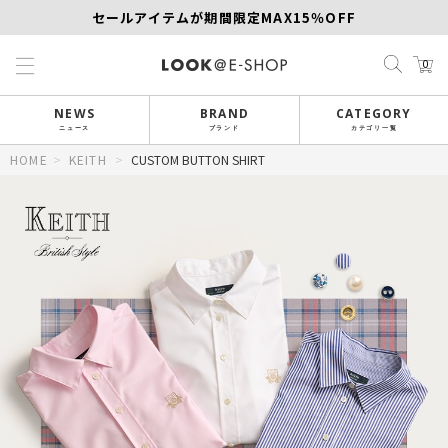
セールアイテムが期間限定MAX15％OFF
【SCAPA】今すぐ着たい新作アイテム10％OFF
0
再値下げアイテムが追加！MORE SALE開催中！
NEWS
BRAND
CATEGORY
ニュース
ブランド
カテゴリ一覧
HOME
>
KEITH
>
CUSTOM BUTTON SHIRT