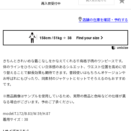
再入荷お知らせ
再入荷受付中
店舗の在庫を確認・予約する
158cm / 51kg
38
Find your size
きちんときれいめな着こなしをかなえてくれる千鳥格子柄のワンピースです。
体のラインをひろいにくい立体感のあるシルエット、ウエスト位置を高めに切
り替えることで脚長効果も期待できます。普段使いはもちろんオケージョンや
お呼ばれにもぴったり、同素材のジャケットとセットでそろえるのもおすすめ
です。
※商品画像はサンプルを使用しているため、実際の商品と色味などの仕様が異
なる場合がございます。予めご了承ください。
model:T.172/B.83/W.59/H.87
着用サイズ：38
Lサイズはこちら