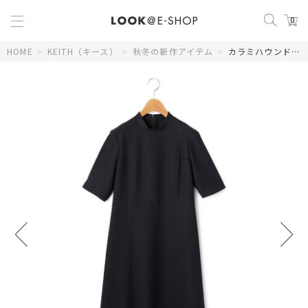
0
HOME
>
KEITH（キース）
>
秋冬の新作アイテム
>
カラミハウンドトゥースワンピース