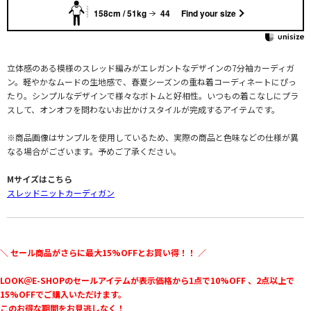
158cm / 51kg
44
Find your size
立体感のある模様のスレッド編みがエレガントなデザインの7分袖カーディガ
ン。軽やかなムードの生地感で、春夏シーズンの重ね着コーディネートにぴっ
たり。シンプルなデザインで様々なボトムと好相性。いつもの着こなしにプラ
スして、オンオフを問わないお出かけスタイルが完成するアイテムです。
※商品画像はサンプルを使用しているため、実際の商品と色味などの仕様が異
なる場合がございます。予めご了承ください。
Mサイズはこちら
スレッドニットカーディガン
＼ セール商品がさらに最大15%OFFとお買い得！！ ／
LOOK＠E-SHOPのセールアイテムが表示価格から1点で10%OFF 、2点以上で
15%OFFでご購入いただけます。
このお得な期間をお見逃しなく！