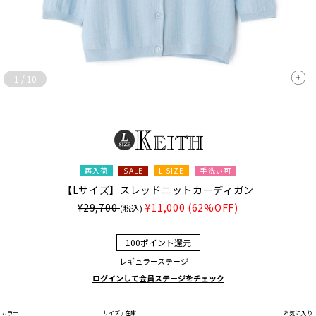
1
/
10
再入荷
L SIZE
手洗い可
SALE
【Lサイズ】スレッドニットカーディガン
¥29,700
¥11,000
(62%OFF)
(税込)
100ポイント還元
レギュラーステージ
ログインして会員ステージをチェック
カラー
サイズ / 在庫
お気に入り