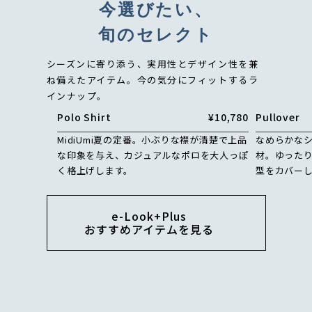
今選びたい、
旬のセレクト
シーズンに寄り添う、実用性とデザイン性を兼
ね備えたアイテム。
今の気分にフィットするラ
インナップ。
Polo Shirt
¥10,780
Pullover
MidiUmi夏の定番。小ぶりな襟が清楚で上品
なめらかな
な印象を与え、カジュアルなポロを大人っぽ
材。ゆった
く格上げします。
型をカバー
e-Look+Plus
おすすめアイテムを見る