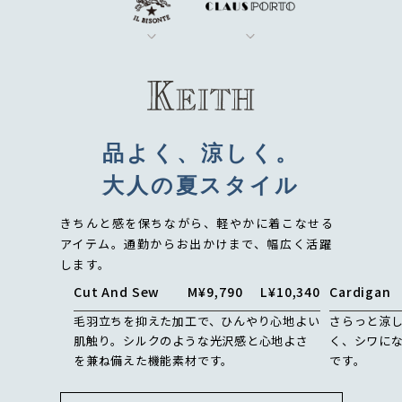
品よく、涼しく。
大人の夏スタイル
きちんと感を保ちながら、軽やかに着こなせる
アイテム。
通勤からお出かけまで、幅広く活躍
します。
Cut And Sew
M
¥9,790
L
¥10,340
Cardigan
毛羽立ちを抑えた加工で、ひんやり心地よい
さらっと涼
肌触り。シルクのような光沢感と心地よさ
く、シワに
を兼ね備えた機能素材です。
です。