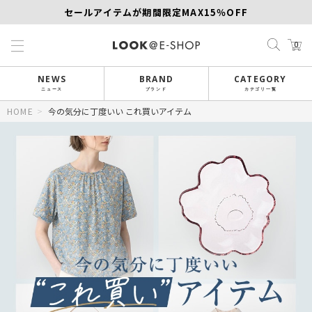
セールアイテムが期間限定MAX15％OFF
【SCAPA】今すぐ着たい新作アイテム10％OFF
0
再値下げアイテムが追加！MORE SALE開催中！
NEWS
BRAND
CATEGORY
ニュース
ブランド
カテゴリ一覧
HOME
>
今の気分に丁度いい これ買いアイテム