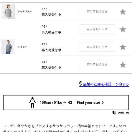
★
42 /
再入荷お知らせ
ライトブルー
再入荷受付中
★
44 /
再入荷お知らせ
再入荷受付中
★
42 /
再入荷お知らせ
ネイビー
再入荷受付中
★
44 /
再入荷お知らせ
再入荷受付中
店舗の在庫を確認・予約する
158cm / 51kg
42
Find your size
コーデに華やかさをプラスするサラサフラワー柄の半袖カットソーです。体の
ラインをひろわないゆとりを持たせたシルエットが大人女子にうれしいポイン