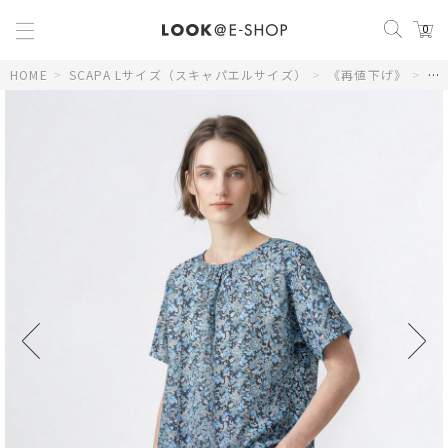
0
HOME
>
SCAPA Lサイズ（スキャパエルサイズ）
>
《再値下げ》
>
【