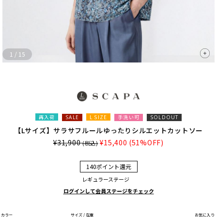
1
/
15
再入荷
L SIZE
手洗い可
SALE
SOLDOUT
【Lサイズ】サラサフルールゆったりシルエットカットソー
¥31,900
¥15,400
(51%OFF)
(税込)
140ポイント還元
レギュラーステージ
ログインして会員ステージをチェック
カラー
サイズ / 在庫
お気に入り