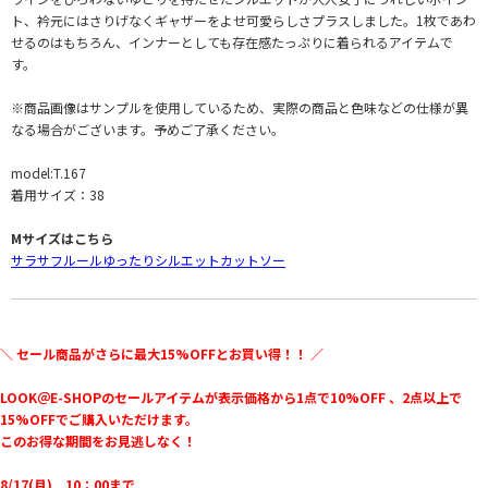
ト、衿元にはさりげなくギャザーをよせ可愛らしさプラスしました。1枚であわ
せるのはもちろん、インナーとしても存在感たっぷりに着られるアイテムで
す。
※商品画像はサンプルを使用しているため、実際の商品と色味などの仕様が異
なる場合がございます。予めご了承ください。
model:T.167
着用サイズ：38
Mサイズはこちら
サラサフルールゆったりシルエットカットソー
＼ セール商品がさらに最大15%OFFとお買い得！！ ／
LOOK＠E-SHOPのセールアイテムが表示価格から1点で10%OFF 、2点以上で
15%OFFでご購入いただけます。
このお得な期間をお見逃しなく！
8/17(月) 10：00まで