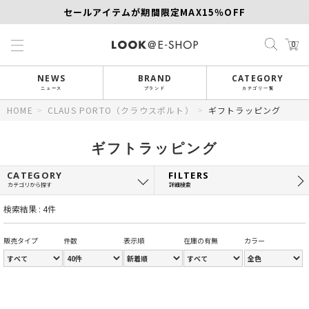
セールアイテムが期間限定MAX15％OFF
【SCAPA】今すぐ着たい新作アイテム10％OFF
0
再値下げアイテムが追加！MORE SALE開催中！
NEWS
BRAND
CATEGORY
ニュース
ブランド
カテゴリ一覧
HOME
>
CLAUS PORTO（クラウスポルト）
>
ギフトラッピング
ギフトラッピング
CATEGORY
FILTERS
カテゴリから探す
詳細検索
検索結果 : 4件
販売タイプ
件数
表示順
在庫の有無
カラー