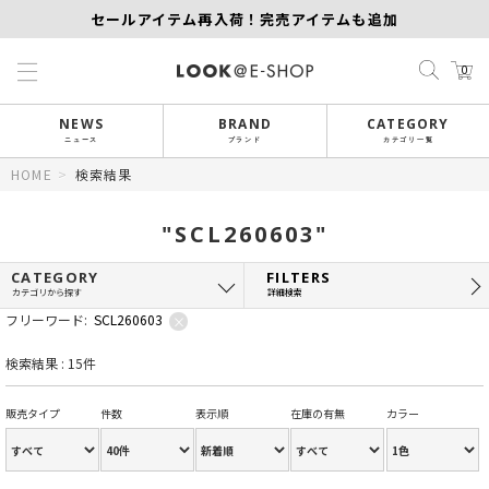
セールアイテム再入荷！完売アイテムも追加
【KEITH/SCAPA】先行受注｜1,000円オフ
0
MORE SALE開催中！MAX60％OFF
NEWS
BRAND
CATEGORY
ニュース
ブランド
カテゴリ一覧
HOME
>
検索結果
"SCL260603"
CATEGORY
FILTERS
カテゴリから探す
詳細検索
フリーワード:
SCL260603
×
検索結果 : 15件
販売タイプ
件数
表示順
在庫の有無
カラー