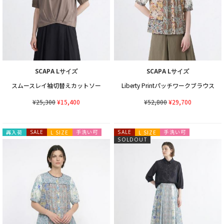
SCAPA Lサイズ
SCAPA Lサイズ
スムースレイ袖切替えカットソー
Liberty Printパッチワークブラウス
¥25,300
¥15,400
¥52,800
¥29,700
手洗い可
手洗い可
再入荷
SALE
L SIZE
SALE
L SIZE
SOLDOUT