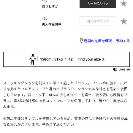
★
44 /
カートに入れる
残りわずか
★
46 /
再入荷お知らせ
再入荷受付中
店舗の在庫を確認・予約する
158cm / 51kg
42
Find your size
スモッキングタックを前立てに沿って施したブラウス。フリル衿に加え、広が
りを抑えたフレアスリーブと裾のペプラムで、クラシカルな甘さを品よく後押
ししています。背ヨーク下にほんの少しギャザーを寄せ、後ろ姿にも表情をプ
ラス。素材は透け感のあるコットンローンを使用しており、軽やかに風をはら
みます。
※商品画像はサンプルを使用しているため、実際の商品と色味などの仕様が異
なる場合がございます。予めご了承ください。