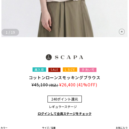
1
/
19
再入荷
L SIZE
手洗い可
SALE
コットンローンスモッキングブラウス
¥45,100
¥26,400
(41%OFF)
(税込)
240ポイント還元
レギュラーステージ
ログインして会員ステージをチェック
カラー
サイズ / 在庫
お気に入り