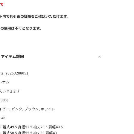
まで
ト内で割引後の価格をご確認いただけます。
。
との併用は不可となります。
/ アイテム詳細
_2_78263288051
トナム
洗いできます
100%
イビー, ピンク, ブラウン, ホワイト
, 46
：着丈49.5 身幅52.5 袖丈29.5 肩幅40.5
：着丈50.5 身幅55.5 袖丈30 肩幅43