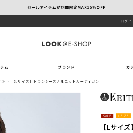
セールアイテムが期間限定MAX15％OFF
ログイ
【SCAPA】今すぐ着たい新作アイテム10％OFF
再値下げアイテムが追加！MORE SALE開催中！
イテム
ブランド
カ
げ≫
>
【Lサイズ】トランシーズナルニットカーディガン
L SIZE
SALE
【Lサイ