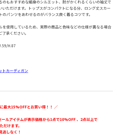
るのもおすすめな細身のシルエット、肘がかくれるくらいの袖丈で
いいただけます。トップスがコンパクトになる分、ロング丈スカー
トのパンツをあわせるのがバランス良く着るコツです。
ルを使用しているため、実際の商品と色味などの仕様が異なる場合
ご了承ください。
W.59/H.87
ットカーディガン
に最大15%OFFとお買い得！！ ／
のセールアイテムが表示価格から1点で10%OFF 、2点以上で
いただけます。
見逃しなく！