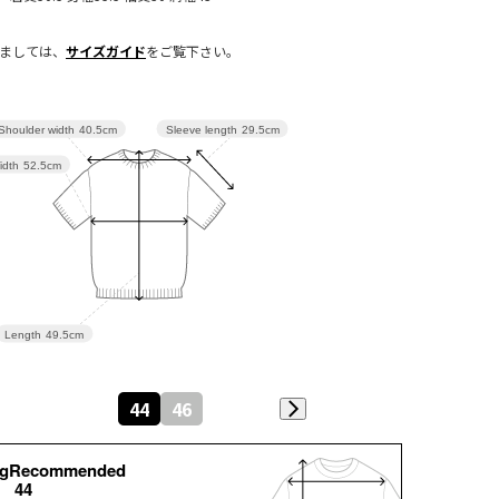
きましては、
サイズガイド
をご覧下さい。
Sleeve length
29.5cm
Shoulder width
40.5cm
idth
52.5cm
Length
49.5cm
44
46
kgRecommended
44