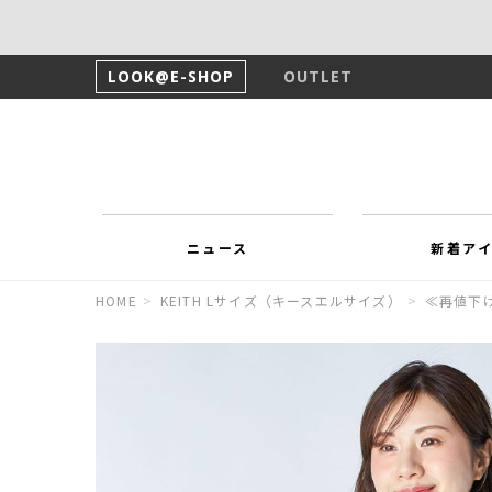
LOOK@E-SHOP
OUTLET
ニュース
新着ア
HOME
>
KEITH Lサイズ（キースエルサイズ）
>
≪再値下