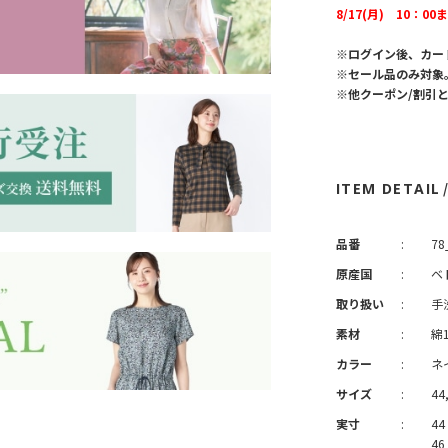
8/17(月) 10：00
※ログイン後、カー
※セール品のみ対象
※他クーポン/割引
ITEM DETAIL
品番
:
78
原産国
:
ベ
取り扱い
:
手
素材
:
綿
カラー
:
ネ
サイズ
:
44
実寸
:
44
46