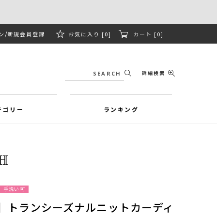
ン
新規会員登録
お気に入り [0]
カート [0]
詳細検索
テゴリー
ランキング
手洗い可
ズ】トランシーズナルニットカーディ