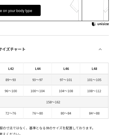
e on your body type
 サイズチャート
L42
L44
L46
L48
89～93
93～97
97～101
101～105
96～100
100～104
104～108
108～112
158～162
72～76
76～80
80～84
84～88
服の寸法ではなく、基準となる体のサイズを配置しております。
考えください。