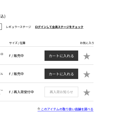
ト
税込)
レギュラーステージ
ログインして会員ステージをチェック
サイズ / 在庫
お気に入り
★
エロ
F /
販売中
カートに入れる
★
F /
販売中
カートに入れる
プル
★
ター
F /
再入荷受付中
再入荷お知らせ
ー
このアイテムの取り扱い店舗を調べる