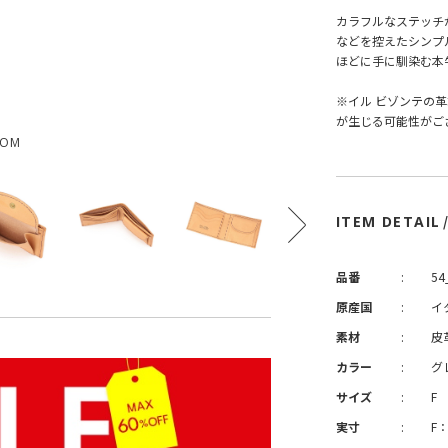
カラフルなステッチ
などを控えたシンプ
ほどに手に馴染む本
※イル ビゾンテの
が生じる可能性がご
OOM
ITEM DETAIL
品番
:
54
原産国
:
イ
素材
:
皮
カラー
:
グ
サイズ
:
F
実寸
:
F：