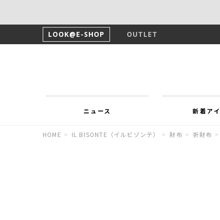
LOOK@E-SHOP
OUTLET
ニュース
新着ア
HOME
>
IL BISONTE（イルビゾンテ）
>
財布
>
折財布
>