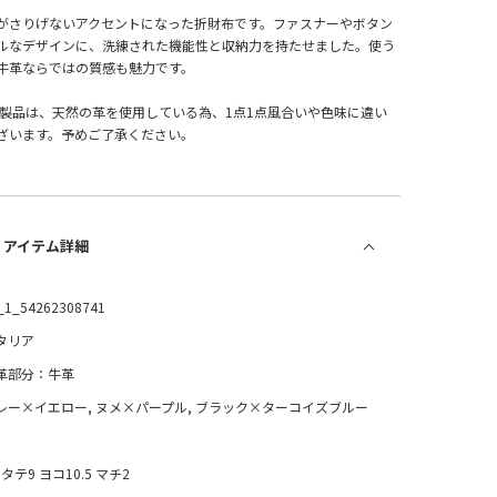
がさりげないアクセントになった折財布です。ファスナーやボタン
ルなデザインに、洗練された機能性と収納力を持たせました。使う
牛革ならではの質感も魅力です。
革製品は、天然の革を使用している為、1点1点風合いや色味に違い
ざいます。予めご了承ください。
/ アイテム詳細
_1_54262308741
タリア
革部分：牛革
レー×イエロー, ヌメ×パープル, ブラック×ターコイズブルー
タテ9 ヨコ10.5 マチ2