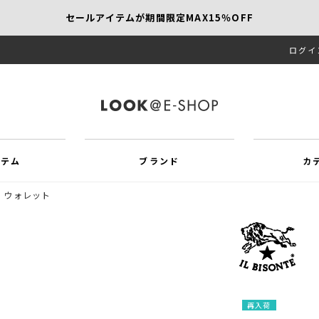
セールアイテムが期間限定MAX15％OFF
ログイ
【SCAPA】今すぐ着たい新作アイテム10％OFF
再値下げアイテムが追加！MORE SALE開催中！
イテム
ブランド
カ
ウォレット
再入荷