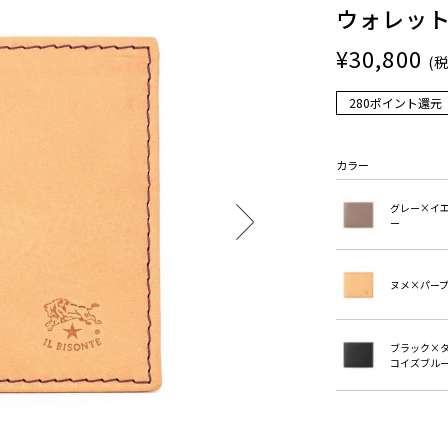
ウォレッ
¥30,800
(
280ポイント還元
カラー
グレー×イ
ー
ヌメ×パー
ブラック×
コイズブル