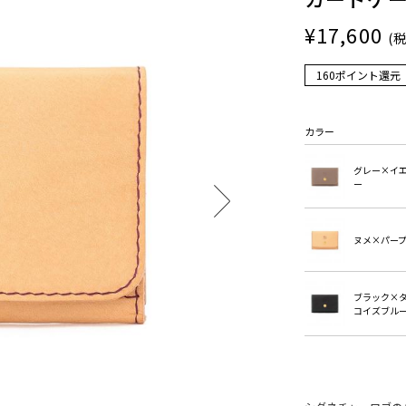
¥17,600
(
160ポイント還元
カラー
グレー×イ
ー
ヌメ×パー
ブラック×
コイズブル