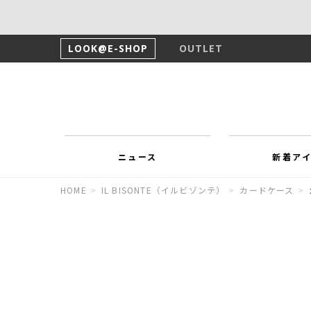
LOOK@E-SHOP
OUTLET
ニュース
新着ア
HOME
>
IL BISONTE（イルビゾンテ）
>
カードケース
>