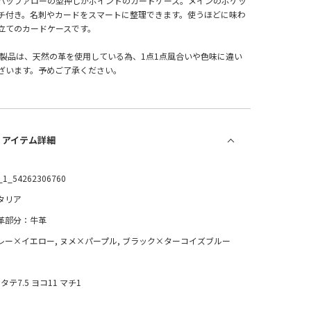
バッファローの型押しがポイントのカードケース。メインのポケッ
チ付き。名刺やカードをスマートに整理できます。使うほどに味わ
立てのカードケースです。
革製品は、天然の革を使用している為、1点1点風合いや色味に違い
ざいます。予めご了承ください。
/ アイテム詳細
_1_54262306760
タリア
革部分：牛革
レー×イエロー, ヌメ×パープル, ブラック×ターコイズブルー
タテ7.5 ヨコ11 マチ1