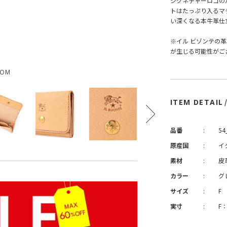
シグネチャーロゴの
トはたっぷり入るマ
い深くなる本牛革仕
※イル ビゾンテの
が生じる可能性がご
OOM
ITEM DETAIL
品番
:
54
原産国
:
イ
素材
:
皮
カラー
:
グ
サイズ
:
F
実寸
:
F：