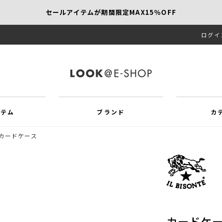
セールアイテムが期間限定MAX15％OFF
ログイ
【SCAPA】今すぐ着たい新作アイテム10％OFF
再値下げアイテムが追加！MORE SALE開催中！
イテム
ブランド
カ
カードケース
カードケ