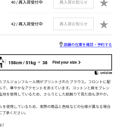
★
40 /
再入荷受付中
再入荷お知らせ
★
42 /
再入荷受付中
再入荷お知らせ
店舗の在庫を確認・予約する
158cm / 51kg
38
Find your size
たブルジョンフルール柄がプリントされたブラウス。フロントに配
ルで、華やかなアクセントを添えています。コットンと麻をブレン
生地を使用しているため、さらりとした肌触りで見た目も涼やか。
ルを使用しているため、実際の商品と色味などの仕様が異なる場合
ご了承ください。
67