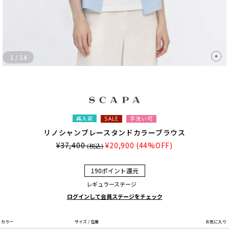
1
/
14
再入荷
手洗い可
SALE
リノシャンブレースタンドカラーブラウス
¥37,400
¥20,900
(44%OFF)
(税込)
190ポイント還元
レギュラーステージ
ログインして会員ステージをチェック
カラー
サイズ / 在庫
お気に入り