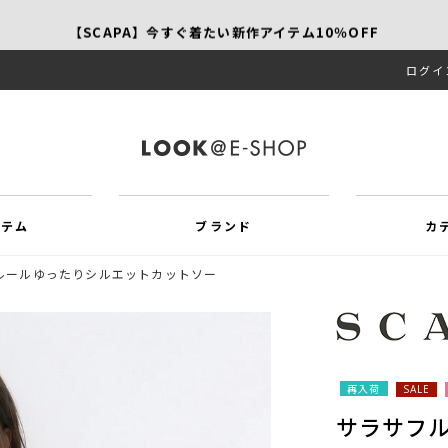
【SCAPA】今すぐ着たい新作アイテム10％OFF
ログイ
再値下げアイテムが追加！MORE SALE開催中！
イテム
ブランド
カ
ルールゆったりシルエットカットソー
再入荷
SALE
サラサフ