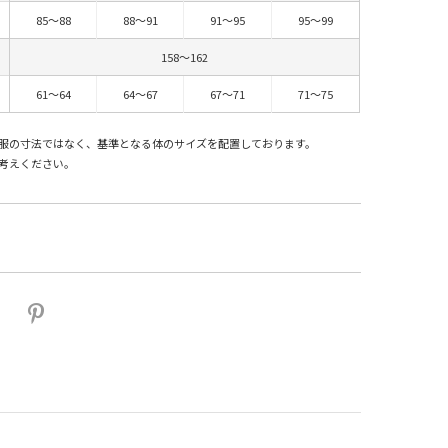
85～88
88～91
91～95
95～99
158～162
61～64
64～67
67～71
71～75
服の寸法ではなく、基準となる体のサイズを配置しております。
考えください。