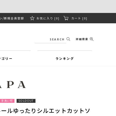
ン
新規会員登録
お気に入り [0]
カート [0]
詳細検索
テゴリー
ランキング
手洗い可
SOLDOUT
ルールゆったりシルエットカットソ