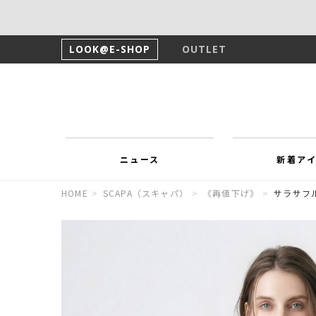
LOOK@E-SHOP
OUTLET
ニュース
新着ア
HOME
>
SCAPA（スキャパ）
>
《再値下げ》
>
サラサフ