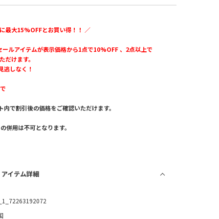
に最大15%OFFとお買い得！！ ／
のセールアイテムが表示価格から1点で10%OFF 、2点以上で
いただけます。
見逃しなく！
まで
ト内で割引後の価格をご確認いただけます。
。
との併用は不可となります。
/ アイテム詳細
_1_72263192072
国