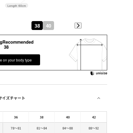
Length
60cm
38
40
kgRecommended
38
e on your body type
 サイズチャート
36
38
40
42
78～81
81～84
84～88
88～92