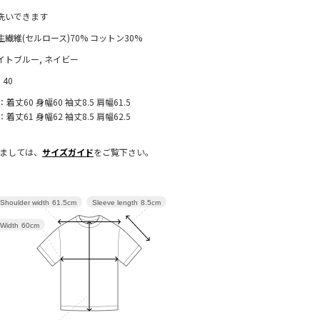
洗いできます
生繊維(セルロース)70% コットン30%
イトブルー, ネイビー
, 40
：着丈60 身幅60 袖丈8.5 肩幅61.5
：着丈61 身幅62 袖丈8.5 肩幅62.5
きましては、
サイズガイド
をご覧下さい。
Sleeve length
8.5cm
Shoulder width
61.5cm
Width
60cm