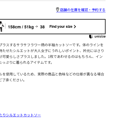
店舗の在庫を確認・予約する
158cm / 51kg
38
Find your size
プラスするサラサフラワー柄の半袖カットソーです。体のラインを
持たせたシルエットが大人女子にうれしいポイント、衿元にはさり
せ可愛らしさプラスしました。1枚であわせるのはもちろん、イン
たっぷりに着られるアイテムです。
ルを使用しているため、実際の商品と色味などの仕様が異なる場合
ご了承ください。
たりシルエットカットソー