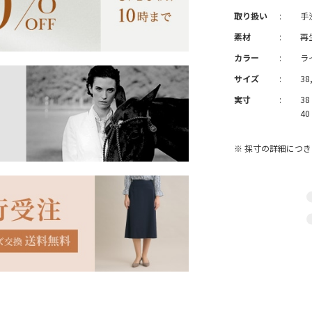
取り扱い
:
手
素材
:
再
カラー
:
ラ
サイズ
:
38
実寸
:
38
40
※ 採寸の詳細につ