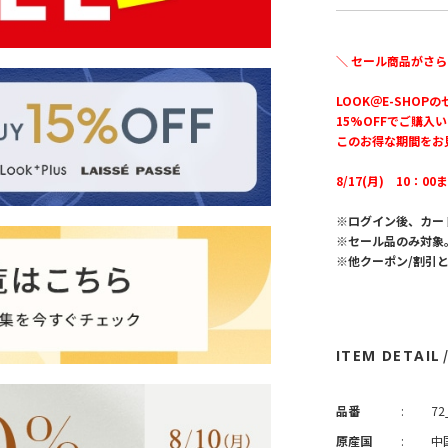
＼ セール商品がさら
LOOK＠E-SHOP
15%OFFでご購入
このお得な期間をお
8/17(月) 10：00
※ログイン後、カー
※セール品のみ対象
※他クーポン/割引
ITEM DETAIL
品番
:
72
原産国
:
中