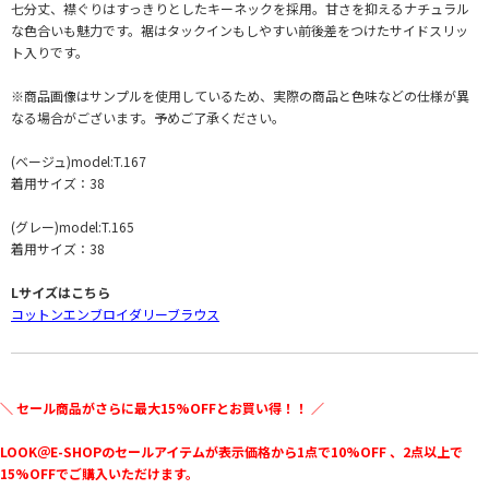
七分丈、襟ぐりはすっきりとしたキーネックを採用。甘さを抑えるナチュラル
な色合いも魅力です。裾はタックインもしやすい前後差をつけたサイドスリッ
ト入りです。
※商品画像はサンプルを使用しているため、実際の商品と色味などの仕様が異
なる場合がございます。予めご了承ください。
(ベージュ)model:T.167
着用サイズ：38
(グレー)model:T.165
着用サイズ：38
Lサイズはこちら
コットンエンブロイダリーブラウス
＼ セール商品がさらに最大15%OFFとお買い得！！ ／
LOOK＠E-SHOPのセールアイテムが表示価格から1点で10%OFF 、2点以上で
15%OFFでご購入いただけます。