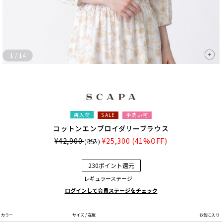
1
/
14
再入荷
手洗い可
SALE
コットンエンブロイダリーブラウス
¥42,900
¥25,300
(41%OFF)
(税込)
230ポイント還元
レギュラーステージ
ログインして会員ステージをチェック
カラー
サイズ / 在庫
お気に入り