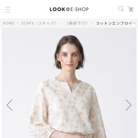
0
HOME
>
SCAPA（スキャパ）
>
《再値下げ》
>
コットンエンブロイダリーブラウス