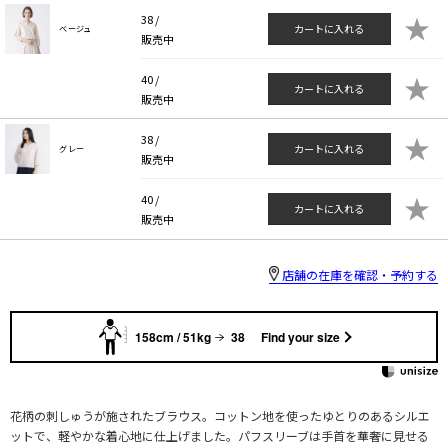
★
38 /
カートに入れる
ベージュ
販売中
★
40 /
カートに入れる
販売中
★
38 /
カートに入れる
グレー
販売中
★
40 /
カートに入れる
販売中
店舗の在庫を確認・予約する
158cm / 51kg
38
Find your size
花柄の刺しゅうが施されたブラウス。コットン地を使ったゆとりのあるシルエ
ットで、軽やかな着心地に仕上げました。パフスリーブは手首を華奢に見せる