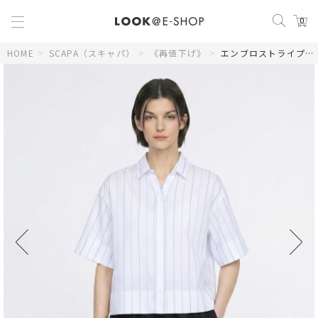
0
HOME
>
SCAPA（スキャパ）
>
《再値下げ》
>
エンブロストライプスキッパーブラウス