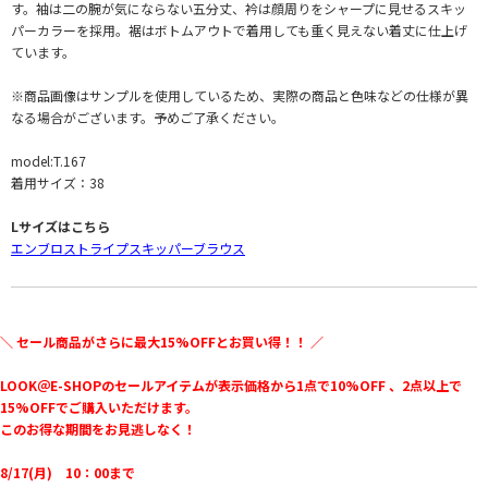
す。袖は二の腕が気にならない五分丈、衿は顔周りをシャープに見せるスキッ
パーカラーを採用。裾はボトムアウトで着用しても重く見えない着丈に仕上げ
ています。
※商品画像はサンプルを使用しているため、実際の商品と色味などの仕様が異
なる場合がございます。予めご了承ください。
model:T.167
着用サイズ：38
Lサイズはこちら
エンブロストライプスキッパーブラウス
＼ セール商品がさらに最大15%OFFとお買い得！！ ／
LOOK＠E-SHOPのセールアイテムが表示価格から1点で10%OFF 、2点以上で
15%OFFでご購入いただけます。
このお得な期間をお見逃しなく！
8/17(月) 10：00まで