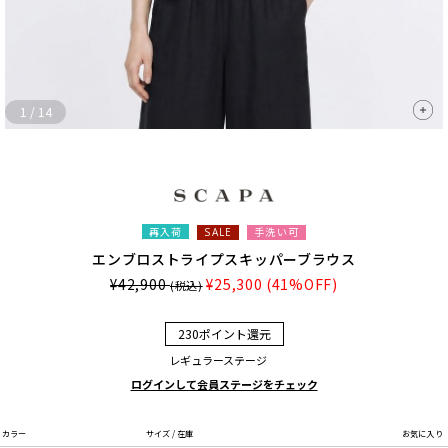
1
/
14
再入荷
手洗い可
SALE
エンブロストライプスキッパーブラウス
¥42,900
¥25,300
(41%OFF)
(税込)
230ポイント還元
レギュラーステージ
ログインして会員ステージをチェック
カラー
サイズ / 在庫
お気に入り