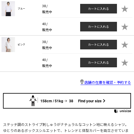
★
38 /
カートに入れる
ブルー
販売中
★
40 /
カートに入れる
販売中
★
38 /
カートに入れる
ピンク
販売中
★
40 /
カートに入れる
販売中
店舗の在庫を確認・予約する
158cm / 51kg
38
Find your size
ステッチ調のストライプ刺しゅうがナチュラルなコットン地に映えるシャツ。
ゆとりのあるボックスシルエットで、トレンドと体型カバーを両立させていま