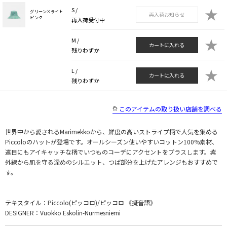
★
S /
グリーン×ライト
再入荷お知らせ
ピンク
再入荷受付中
★
M /
カートに入れる
残りわずか
★
L /
カートに入れる
残りわずか
このアイテムの取り扱い店舗を調べる
世界中から愛されるMarimekkoから、鮮度の高いストライプ柄で人気を集める
Piccoloのハットが登場です。オールシーズン使いやすいコットン100%素材、
遠目にもアイキャッチな柄でいつものコーデにアクセントをプラスします。紫
外線から肌を守る深めのシルエット、つば部分を上げたアレンジもおすすめで
す。
テキスタイル：Piccolo(ピッコロ)/ピッコロ 《擬音語》
DESIGNER：Vuokko Eskolin-Nurmesniemi