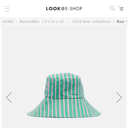
0
HOME
>
Marimekko（マリメッコ）
>
2026 New collection
>
Rondel Piccolo ハット