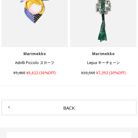
Marimekko
Marimekko
Astrilli Piccolo スカーフ
Leijua キーチェーン
¥9,460
¥6,622
(30%OFF)
¥10,560
¥7,392
(30%OFF)
BACK