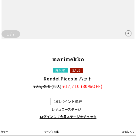
1
/
7
再入荷
SALE
Rondel Piccolo ハット
¥25,300
¥17,710
(30%OFF)
(税込)
161ポイント還元
レギュラーステージ
ログインして会員ステージをチェック
カラー
サイズ / 在庫
お気に入り