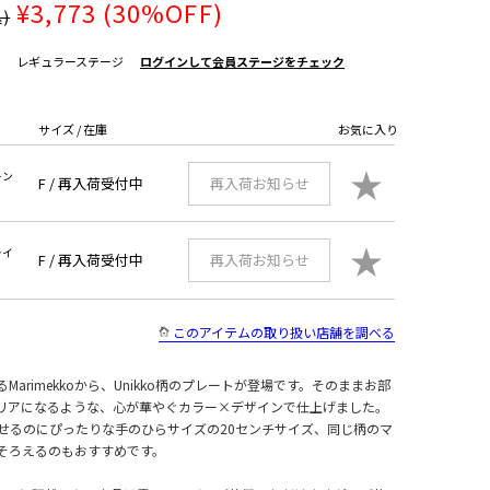
¥3,773
(30%OFF)
)
レギュラーステージ
ログインして会員ステージをチェック
サイズ / 在庫
お気に入り
★
レン
F /
再入荷受付中
再入荷お知らせ
★
ライ
F /
再入荷受付中
再入荷お知らせ
このアイテムの取り扱い店舗を調べる
Marimekkoから、Unikko柄のプレートが登場です。そのままお部
リアになるような、心が華やぐカラー×デザインで仕上げました。
せるのにぴったりな手のひらサイズの20センチサイズ、同じ柄のマ
そろえるのもおすすめです。