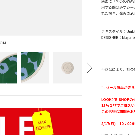
底面に『MICROW
用する際は必ずシー
れた場合、発火の危
テキスタイル：Unikk
DESIGNER：Maija Is
OOM
※商品により、柄の
＼ セール商品がさら
LOOK＠E-SHOP
15%OFFでご購入
このお得な期間をお
8/17(月) 10：00