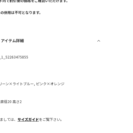
ト内で割引後の価格をご確認いただけます。
。
との併用は不可となります。
/ アイテム詳細
_1_52263475855
リーン×ライトブルー, ピンク×オレンジ
：直径20 高さ2
きましては、
サイズガイド
をご覧下さい。