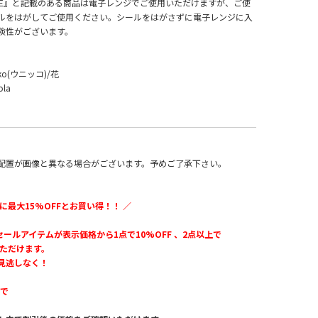
AVE』と記載のある商品は電子レンジでご使用いただけますが、ご使
ルをはがしてご使用ください。シールをはがさずに電子レンジに入
険性がございます。
o(ウニッコ)/花
ola
配置が画像と異なる場合がございます。予めご了承下さい。
に最大15%OFFとお買い得！！ ／
のセールアイテムが表示価格から1点で10%OFF 、2点以上で
いただけます。
見逃しなく！
まで