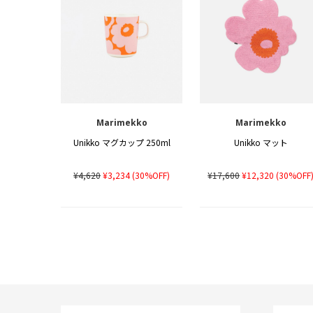
Marimekko
Marimekko
Unikko マグカップ 250ml
Unikko マット
¥4,620
¥3,234
(30%OFF)
¥17,600
¥12,320
(30%OFF