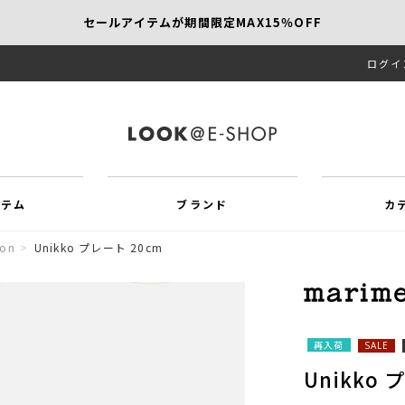
セールアイテムが期間限定MAX15％OFF
ログイ
【SCAPA】今すぐ着たい新作アイテム10％OFF
再値下げアイテムが追加！MORE SALE開催中！
イテム
ブランド
カ
ion
>
Unikko プレート 20cm
再入荷
SALE
Unikko 