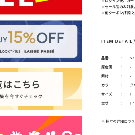
※ログイン後、カー
※セール品のみ対象
※他クーポン/割引
ITEM DETAIL
品番
:
52
原産国
:
-
素材
:
-
カラー
:
グ
サイズ
:
F
実寸
:
F
※ 採寸の詳細につ