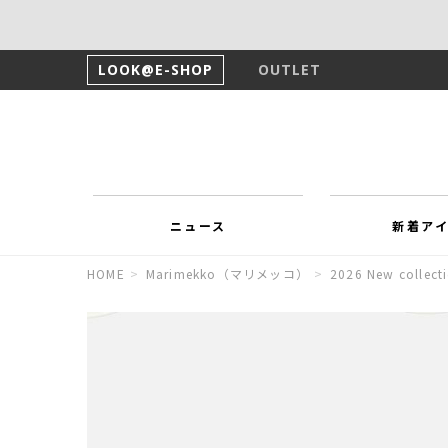
LOOK@E-SHOP
OUTLET
ニュース
新着ア
HOME
>
Marimekko（マリメッコ）
>
2026 New collect