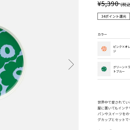
¥5,390
(税込
34ポイント還元
カラー
ピンク×オ
ジ
グリーン×
トブルー
世界中で愛されている
屋に置いてもインテ
パンやスイーツをの
グカップとセットで