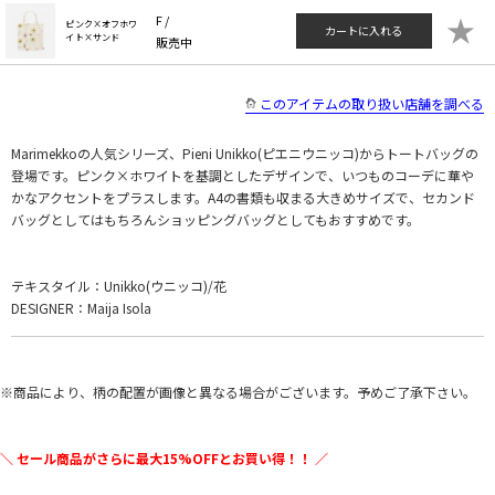
★
F /
ピンク×オフホワ
カートに入れる
イト×サンド
販売中
このアイテムの取り扱い店舗を調べる
Marimekkoの人気シリーズ、Pieni Unikko(ピエニウニッコ)からトートバッグの
登場です。ピンク×ホワイトを基調としたデザインで、いつものコーデに華や
かなアクセントをプラスします。A4の書類も収まる大きめサイズで、セカンド
バッグとしてはもちろんショッピングバッグとしてもおすすめです。
テキスタイル：Unikko(ウニッコ)/花
DESIGNER：Maija Isola
※商品により、柄の配置が画像と異なる場合がございます。予めご了承下さい。
＼ セール商品がさらに最大15%OFFとお買い得！！ ／