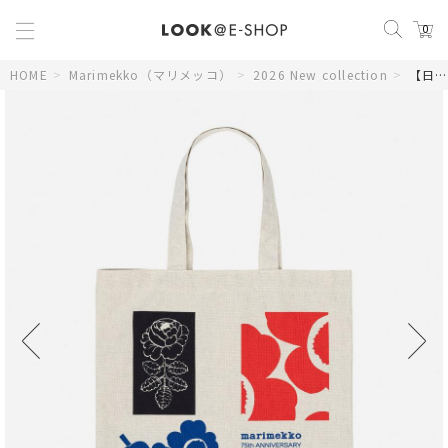
0
HOME
>
Marimekko（マリメッコ）
>
2026 New collection
>
【日本限定】Vankka Anniversary トートバッグ