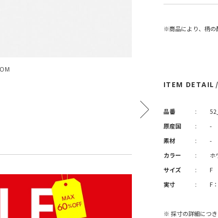
※商品により、柄の
OOM
ITEM DETAIL
品番
:
52
原産国
:
-
素材
:
-
カラー
:
ホ
サイズ
:
F
実寸
:
F
※ 採寸の詳細につ