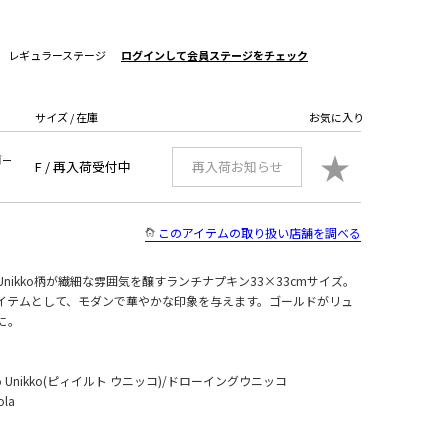
レギュラーステージ
ログインして会員ステージをチェック
サイズ / 在庫
お気に入り
★
ゴー
F /
再入荷受付中
再入荷お知らせ
このアイテムの取り扱い店舗を調べる
nikko柄が繊細な雰囲気を醸すランチナプキン33×33cmサイズ。
イテムとして、モダンで華やかな印象を与えます。ゴールドがリュ
に。
o Unikko(ピィイルト ウニッコ)/ドローイングウニッコ
ola