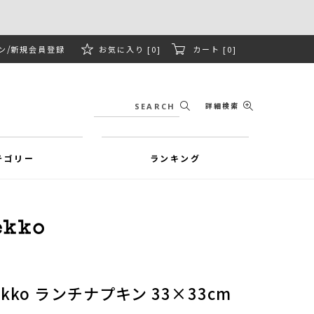
ン
新規会員登録
お気に入り [0]
カート [0]
詳細検索
テゴリー
ランキング
Unikko ランチナプキン 33×33cm