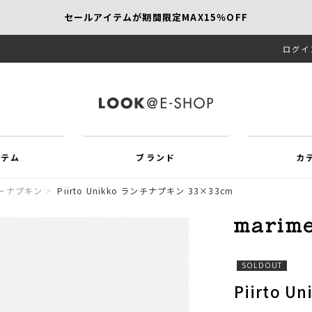
セールアイテムが期間限定MAX15％OFF
ログイ
【SCAPA】今すぐ着たい新作アイテム10％OFF
再値下げアイテムが追加！MORE SALE開催中！
イテム
ブランド
カ
ーナプキン
>
Piirto Unikko ランチナプキン 33×33cm
SOLDOUT
Piirto 