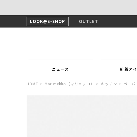
LOOK@E-SHOP
OUTLET
ニュース
新着ア
HOME
>
Marimekko（マリメッコ）
>
キッチン
>
ペーパ