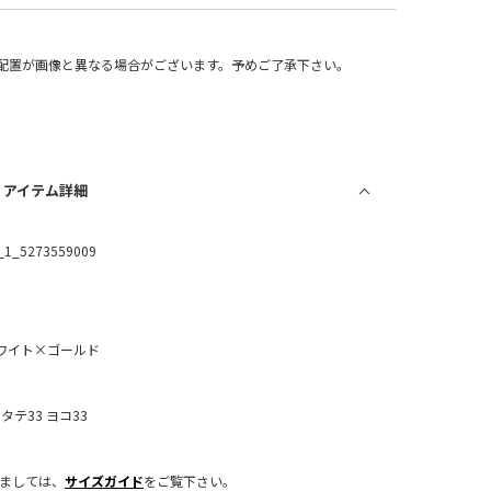
配置が画像と異なる場合がございます。予めご了承下さい。
/ アイテム詳細
_1_5273559009
ワイト×ゴールド
：タテ33 ヨコ33
きましては、
サイズガイド
をご覧下さい。