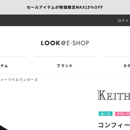
セールアイテムが期間限定MAX15％OFF
ログイ
【SCAPA】今すぐ着たい新作アイテム10％OFF
再値下げアイテムが追加！MORE SALE開催中！
イテム
ブランド
カ
ィーツイルワンピース
再入荷
手洗い可
コンフィ