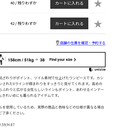
★
40 /
残りわずか
カートに入れる
★
42 /
残りわずか
カートに入れる
店舗の在庫を確認・予約する
158cm / 51kg
38
Find your size
肌ざわりがポイント、ツイル素材で仕上げたワンピースです。カシ
ンされたVラインが顔まわりをすっきりと見せてくれます。高めの
らふわりと広がる女性らしいラインもポイント、あわせるインナー
もきれいめにも着られるアイテムです。
ルを使用しているため、実際の商品と色味などの仕様が異なる場合
ご了承ください。
W.59/H.87