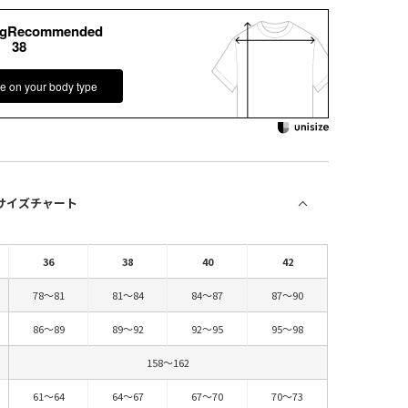
kgRecommended
38
e on your body type
 サイズチャート
36
38
40
42
78～81
81～84
84～87
87～90
86～89
89～92
92～95
95～98
158～162
61～64
64～67
67～70
70～73