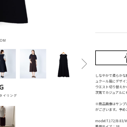
OOM
しなやかで柔らかな
ュクール風にデザイ
G
ウエスト切り替えか
次第でカジュアルに
タイリング
※商品画像はサンプ
がございます。予め
model:T.172/B.83/
着用サイズ：38