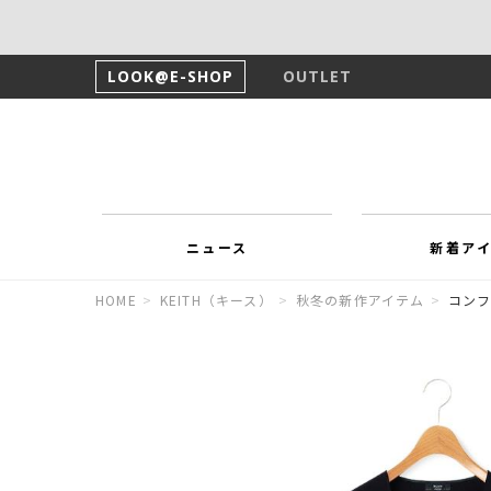
LOOK@E-SHOP
OUTLET
ニュース
新着ア
HOME
>
KEITH（キース）
>
秋冬の新作アイテム
>
コンフ