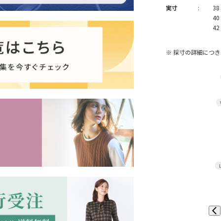
実寸
:
38
40
42
※ 採寸の詳細につ