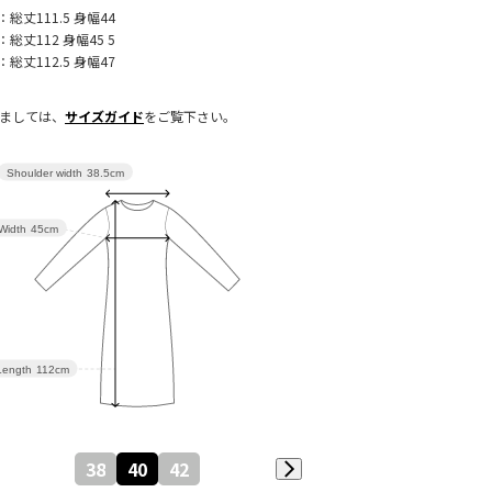
：総丈111.5 身幅44
：総丈112 身幅45 5
：総丈112.5 身幅47
きましては、
サイズガイド
をご覧下さい。
Shoulder width
38.5cm
Width
45cm
Length
112cm
38
40
42