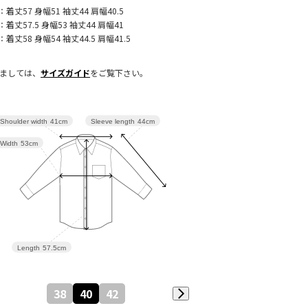
：着丈57 身幅51 袖丈44 肩幅40.5
：着丈57.5 身幅53 袖丈44 肩幅41
：着丈58 身幅54 袖丈44.5 肩幅41.5
きましては、
サイズガイド
をご覧下さい。
Sleeve length
44cm
Shoulder width
41cm
Width
53cm
Length
57.5cm
38
40
42