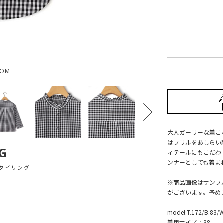
OOM
大人ガーリーな着こ
はフリルをあしらい
G
ィテールにもこだわ
ンナーとしても着ま
タイリング
※商品画像はサンプ
がございます。予め
model:T.172/B.83/
着用サイズ：38