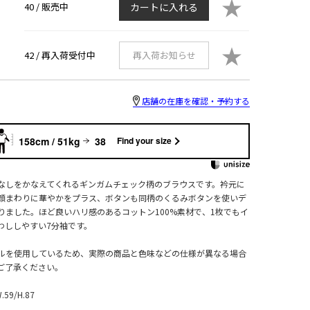
★
40 /
販売中
カートに入れる
★
42 /
再入荷受付中
再入荷お知らせ
店舗の在庫を確認・予約する
158cm / 51kg
38
Find your size
なしをかなえてくれるギンガムチェック柄のブラウスです。衿元に
顔まわりに華やかをプラス、ボタンも同柄のくるみボタンを使いデ
りました。ほど良いハリ感のあるコットン100%素材で、1枚でもイ
わししやすい7分袖です。
ルを使用しているため、実際の商品と色味などの仕様が異なる場合
ご了承ください。
W.59/H.87