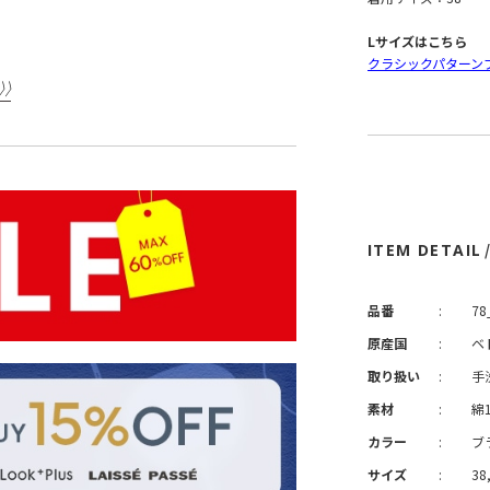
Lサイズはこちら
クラシックパターン
ITEM DETAIL
品番
:
78
原産国
:
ベ
取り扱い
:
手
素材
:
綿
カラー
:
ブ
サイズ
:
38,