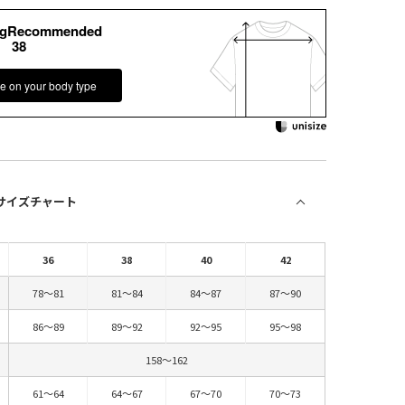
kgRecommended
38
e on your body type
 サイズチャート
36
38
40
42
78～81
81～84
84～87
87～90
86～89
89～92
92～95
95～98
158～162
61～64
64～67
67～70
70～73