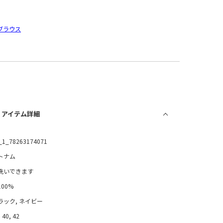
ブラウス
/ アイテム詳細
_1_78263174071
トナム
洗いできます
100%
ラック, ネイビー
 40, 42