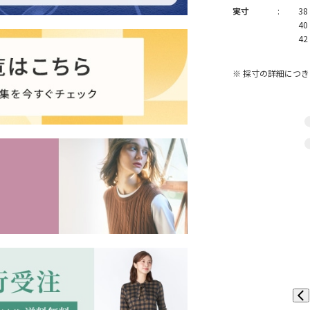
実寸
:
38
40
42
※ 採寸の詳細につ