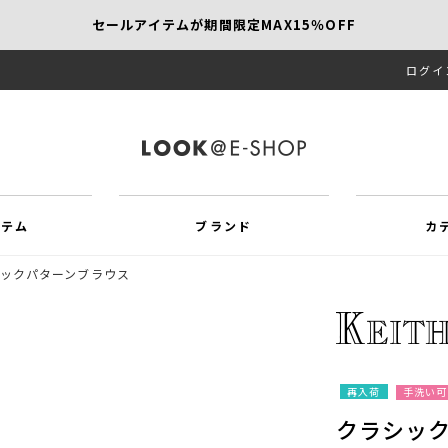
セールアイテムが期間限定MAX15％OFF
ログイ
【SCAPA】今すぐ着たい新作アイテム10％OFF
再値下げアイテムが追加！MORE SALE開催中！
イテム
ブランド
カ
ックパターンブラウス
再入荷
手洗い可
クラシッ