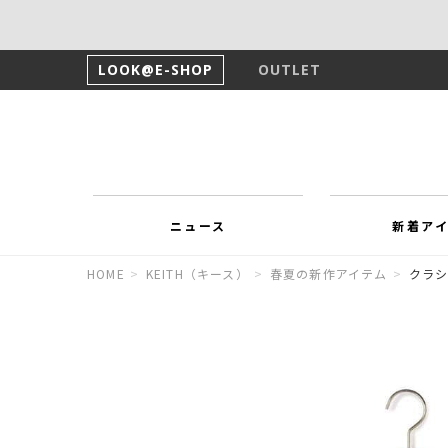
LOOK@E-SHOP
OUTLET
ニュース
新着ア
HOME
>
KEITH（キース）
>
春夏の新作アイテム
>
クラシ