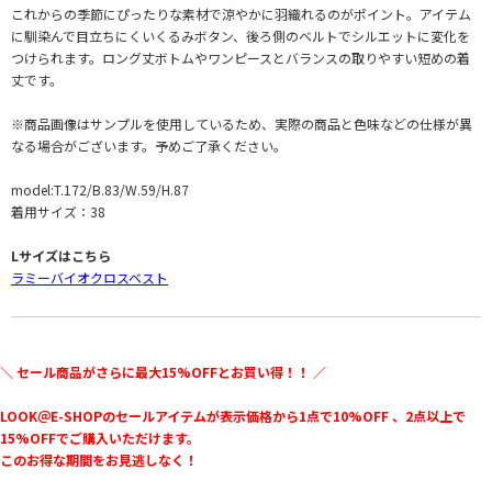
これからの季節にぴったりな素材で涼やかに羽織れるのがポイント。アイテム
に馴染んで目立ちにくいくるみボタン、後ろ側のベルトでシルエットに変化を
つけられます。ロング丈ボトムやワンピースとバランスの取りやすい短めの着
丈です。
※商品画像はサンプルを使用しているため、実際の商品と色味などの仕様が異
なる場合がございます。予めご了承ください。
model:T.172/B.83/W.59/H.87
着用サイズ：38
Lサイズはこちら
ラミーバイオクロスベスト
＼ セール商品がさらに最大15%OFFとお買い得！！ ／
LOOK＠E-SHOPのセールアイテムが表示価格から1点で10%OFF 、2点以上で
15%OFFでご購入いただけます。
このお得な期間をお見逃しなく！