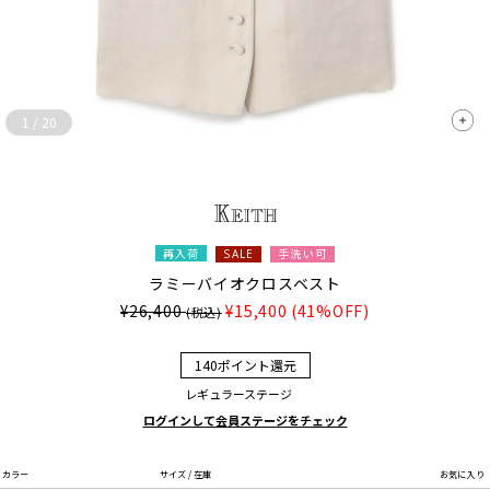
1
/
20
再入荷
手洗い可
SALE
ラミーバイオクロスベスト
¥26,400
¥15,400
(41%OFF)
(税込)
140ポイント還元
レギュラーステージ
ログインして会員ステージをチェック
カラー
サイズ / 在庫
お気に入り