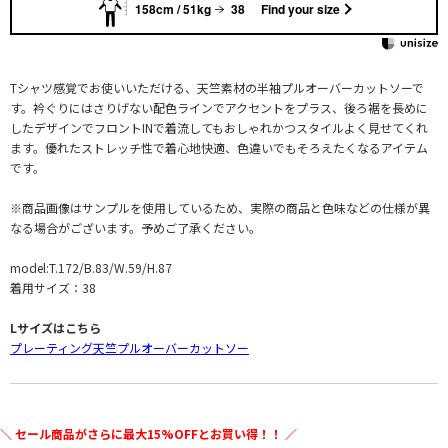
158cm / 51kg
38
Find your size
Tシャツ感覚でお使いいただける、天竺素材の半袖プルオーバーカットソーで
す。衿ぐりにはさりげない配色ラインでアクセントをプラス、後ろ裾を長めに
したデザインでフロントINで着流してもおしゃれかつスタイルよく見せてくれ
ます。優れたストレッチ性で着心地快適、色違いでもそろえたくなるアイテム
です。
※商品画像はサンプルを使用しているため、実際の商品と色味などの仕様が異
なる場合がございます。予めご了承ください。
model:T.172/B.83/W.59/H.87
着用サイズ：38
Lサイズはこちら
プレーティング天竺プルオーバーカットソー
＼ セール商品がさらに最大15%OFFとお買い得！！ ／