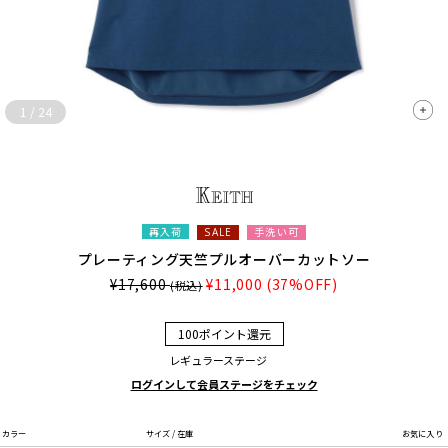
1
/
24
再入荷
手洗い可
SALE
プレーティング天竺プルオーバーカットソー
¥17,600
¥11,000
(37%OFF)
(税込)
100ポイント還元
レギュラーステージ
ログインして会員ステージをチェック
カラー
サイズ / 在庫
お気に入り