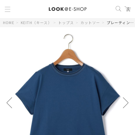
0
HOME
>
KEITH（キース）
>
トップス
>
カットソー
>
プレーティング天竺プルオーバーカットソー