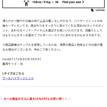
158cm / 51kg
38
Find your size
滑らかかつ細やかな編み地で上品な着こなしがかなう、ハイゲージニットの半
袖カーディガンです。顔まわりをすっきりと見せてくれる深めのVネックがポイ
ント、あわせるインナーアイテムを選ばずお使いいただけます。羽織りとして
はもちろんボタンを留めてプルオーバーライクにあわせるのもおすすめです。
※商品画像はサンプルを使用しているため、実際の商品と色味などの仕様が異
なる場合がございます。予めご了承ください。
model:T.172/B.83/W.59/H.87
着用サイズ：38
Lサイズはこちら
クールハイゲージニット
＼ セール商品がさらに最大15%OFFとお買い得！！ ／