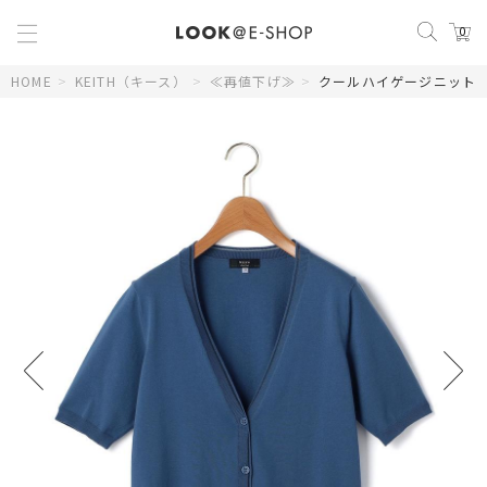
0
HOME
>
KEITH（キース）
>
≪再値下げ≫
>
クールハイゲージニット