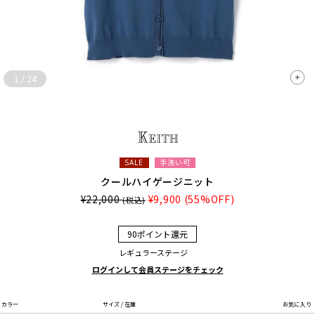
1
/
24
手洗い可
SALE
クールハイゲージニット
¥22,000
¥9,900
(55%OFF)
(税込)
90ポイント還元
レギュラーステージ
ログインして会員ステージをチェック
カラー
サイズ / 在庫
お気に入り