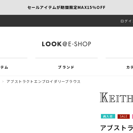
セールアイテムが期間限定MAX15％OFF
ログイ
【SCAPA】今すぐ着たい新作アイテム10％OFF
再値下げアイテムが追加！MORE SALE開催中！
イテム
ブランド
カ
ツ
>
アブストラクトエンブロイダリーブラウス
再入荷
SALE
アブスト