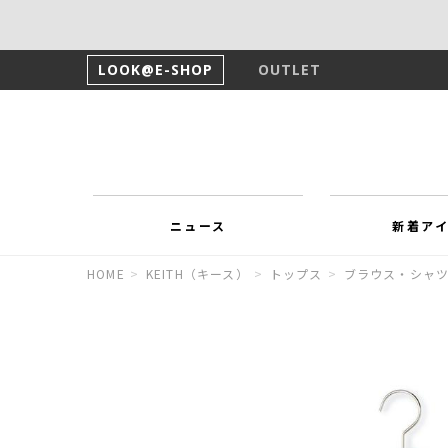
LOOK@E-SHOP
OUTLET
ニュース
新着ア
HOME
>
KEITH（キース）
>
トップス
>
ブラウス・シャ