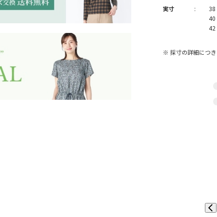
実寸
:
38
40
42
※ 採寸の詳細につ