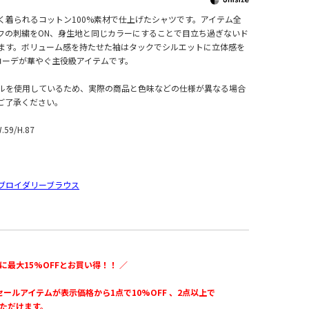
く着られるコットン100%素材で仕上げたシャツです。アイテム全
フの刺繍をON、身生地と同じカラーにすることで目立ち過ぎないド
ます。ボリューム感を持たせた袖はタックでシルエットに立体感を
コーデが華やぐ主役級アイテムです。
ルを使用しているため、実際の商品と色味などの仕様が異なる場合
ご了承ください。
W.59/H.87
ブロイダリーブラウス
に最大15%OFFとお買い得！！ ／
のセールアイテムが表示価格から1点で10%OFF 、2点以上で
いただけます。