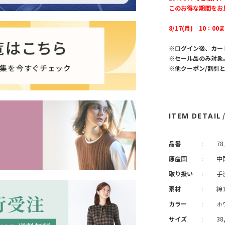
このお得な期間をお
8/17(月) 10：00
※ログイン後、カー
※セール品のみ対象
※他クーポン/割引
ITEM DETAIL
品番
:
78
原産国
:
中
取り扱い
:
手
素材
:
綿
カラー
:
ホ
サイズ
:
38,