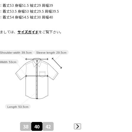
：着丈53 身幅51.5 袖丈29 肩幅39
：着丈53.5 身幅53 袖丈29.5 肩幅39.5
：着丈54 身幅54.5 袖丈30 肩幅40
きましては、
サイズガイド
をご覧下さい。
Sleeve length
29.5cm
Shoulder width
39.5cm
Width
53cm
Length
53.5cm
38
40
42