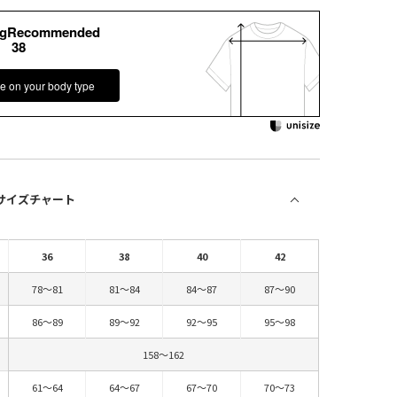
kgRecommended
38
e on your body type
 サイズチャート
36
38
40
42
78～81
81～84
84～87
87～90
86～89
89～92
92～95
95～98
158～162
61～64
64～67
67～70
70～73