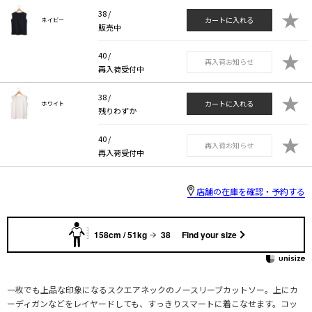
★
38 /
カートに入れる
ネイビー
販売中
★
40 /
再入荷お知らせ
再入荷受付中
★
38 /
カートに入れる
ホワイト
残りわずか
★
40 /
再入荷お知らせ
再入荷受付中
店舗の在庫を確認・予約する
158cm / 51kg
38
Find your size
一枚でも上品な印象になるスクエアネックのノースリーブカットソー。上にカ
ーディガンなどをレイヤードしても、すっきりスマートに着こなせます。コッ