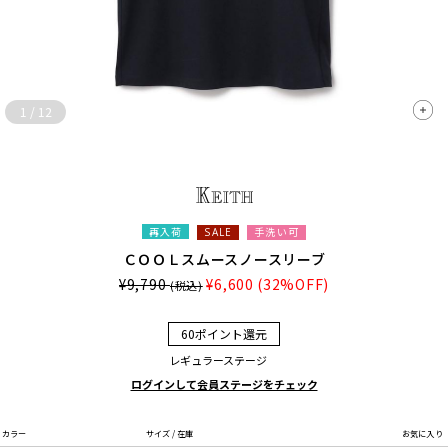
1
/
12
再入荷
手洗い可
SALE
ＣＯＯＬスムースノースリーブ
¥9,790
¥6,600
(32%OFF)
(税込)
60ポイント還元
レギュラーステージ
ログインして会員ステージをチェック
カラー
サイズ / 在庫
お気に入り