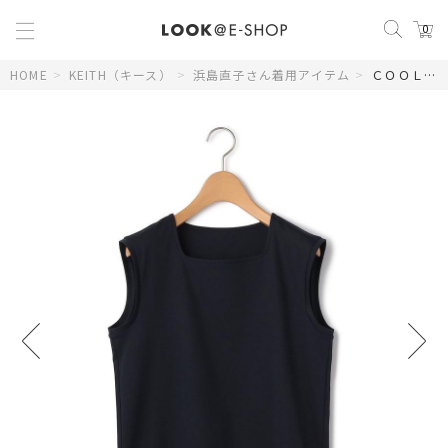
0
HOME
>
KEITH（キース）
>
浜島直子さん着用アイテム
>
ＣＯＯＬスムースノースリーブ