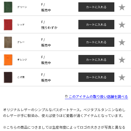
★
F /
カートに入れる
グリーン
販売中
★
F /
カートに入れる
レッド
残りわずか
★
F /
カートに入れる
グレー
販売中
★
F /
カートに入れる
オレンジ
販売中
★
F /
カートに入れる
こげ茶
販売中
このアイテムの取り扱い店舗を調べる
オリジナルレザーのシンプルなパスポートケース。ベジタブルタンニンなめし
のレザーが手に馴染み、使えば使うほど愛着が涌くアイテムとなっています。
※こちらの商品につきましては生産年度によってロゴの大きさが写真と異なる