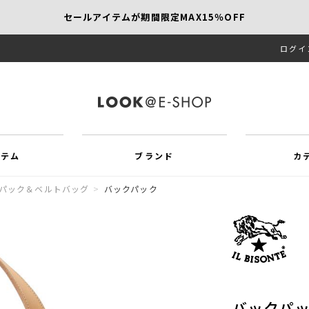
セールアイテムが期間限定MAX15％OFF
ログイ
【SCAPA】今すぐ着たい新作アイテム10％OFF
再値下げアイテムが追加！MORE SALE開催中！
イテム
ブランド
カ
パック＆ベルトバッグ
>
バックパック
バックパ