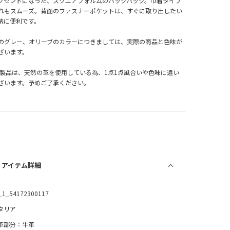
クセントになった、スクエアフォルムのバックパック。巾着タイプ
れもスムーズ。背面のファスナーポケットは、すぐに取り出したい
納に便利です。
のグレー、オリーブのカラーにつきましては、実際の商品と色味が
ざいます。
革製品は、天然の革を使用している為、1点1点風合いや色味に違い
ざいます。予めご了承ください。
/ アイテム詳細
_1_54172300117
タリア
革部分：牛革