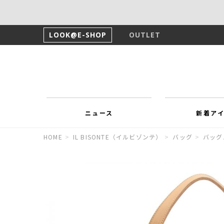
LOOK@E-SHOP
OUTLET
ニュース
新着ア
HOME
>
IL BISONTE（イルビゾンテ）
>
バッグ
>
バッグ