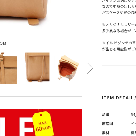
バイソンの刻印がア
なので中身の出し入
パスケースや鍵の収
※オリジナルレザー
多少異なる場合がご
※イル ビゾンテの
OOM
が生じる可能性がご
ITEM DETAIL
品番
:
54
原産国
:
イ
素材
:
皮