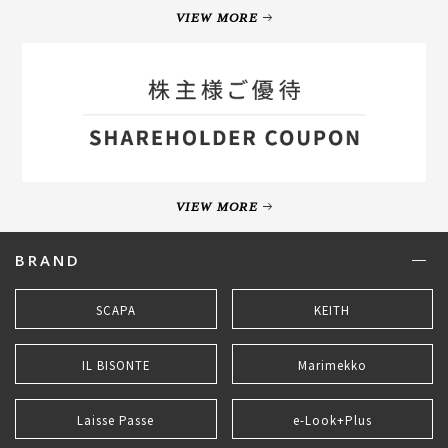
VIEW MORE
VIEW MORE
BRAND
SCAPA
KEITH
IL BISONTE
Marimekko
Laisse Passe
e-Look+Plus