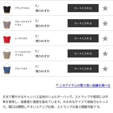
★
F /
カートに入れる
ブラック×ヌメ
残りわずか
★
F /
ブルーストライプ
カートに入れる
×ヌメ
残りわずか
★
F /
カートに入れる
レッド×ヌメ
残りわずか
★
F /
ベージュストライ
カートに入れる
プ×ヌメ
残りわずか
★
F /
カートに入れる
ブルー×ヌメ
残りわずか
このアイテムの取り扱い店舗を調べる
丈夫で軽やかなキャンバス生地のショルダーバッグ。ストラップや底部には牛
革を使用し、高級感と強度を高めています。大きめなサイズで収納力もたっぷ
り。間口は開閉しやすいスナップ仕様、ストラップは長さ調整可能です。