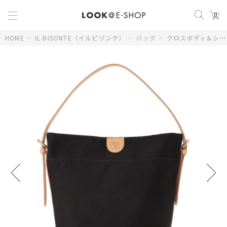
0
HOME
>
IL BISONTE（イルビゾンテ）
>
バッグ
>
クロスボディ＆ショルダーバッグ