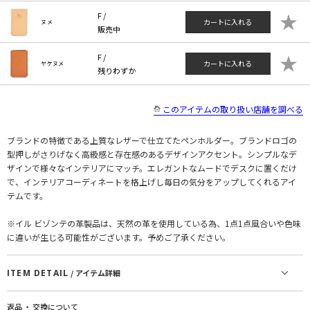
★
F /
カートに入れる
ヌメ
販売中
★
F /
カートに入れる
ヤケヌメ
残りわずか
このアイテムの取り扱い店舗を調べる
ブランドの特徴である上質なレザーで仕立てたペンホルダー。ブランドロゴの
型押しがさりげなく高級感と存在感のあるデザインアクセント。シンプルなデ
ザインで様々なインテリアにマッチ。エレガントなムードでデスクに置くだけ
で、インテリアコーディネートを格上げし毎日の気分をアップしてくれるアイ
テムです。
※イル ビゾンテの革製品は、天然の革を使用している為、1点1点風合いや色味
に違いが生じる可能性がございます。予めご了承ください。
ITEM DETAIL
/ アイテム詳細
返品 ・ 交換について