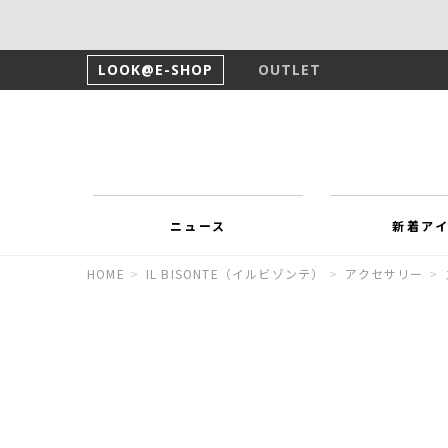
LOOK@E-SHOP
OUTLET
ニュース
新着ア
HOME
>
IL BISONTE（イルビゾンテ）
>
アクセサリー
>