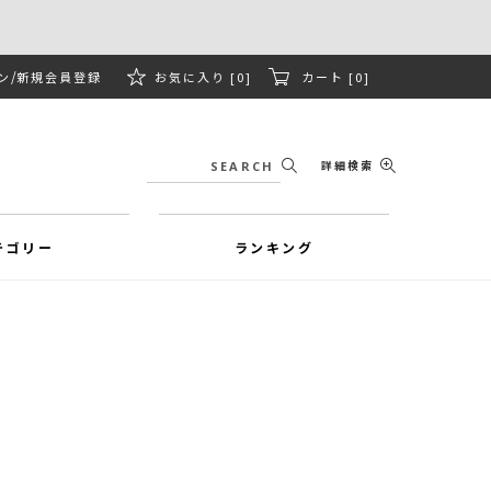
ン
新規会員登録
お気に入り [0]
カート [0]
詳細検索
テゴリー
ランキング
ス