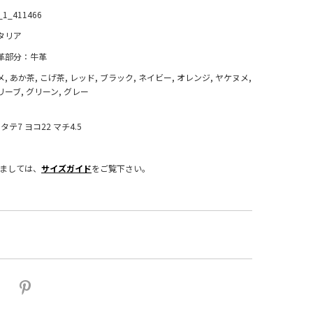
_1_411466
タリア
革部分：牛革
メ, あか茶, こげ茶, レッド, ブラック, ネイビー, オレンジ, ヤケヌメ,
リーブ, グリーン, グレー
タテ7 ヨコ22 マチ4.5
きましては、
サイズガイド
をご覧下さい。