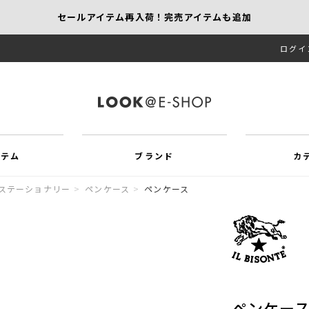
セールアイテム再入荷！完売アイテムも追加
ログイ
【KEITH/SCAPA】先行受注｜1,000円オフ
MORE SALE開催中！MAX60％OFF
イテム
ブランド
カ
ステーショナリー
>
ペンケース
>
ペンケース
ペンケー