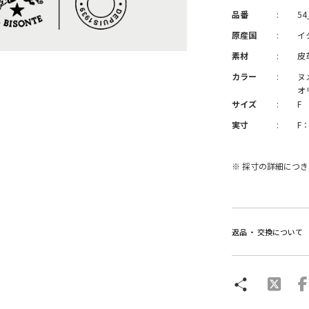
品番
:
54
原産国
:
イ
素材
:
皮
カラー
:
ヌ
オ
サイズ
:
F
実寸
:
F：
※ 採寸の詳細につ
返品 ・ 交換について