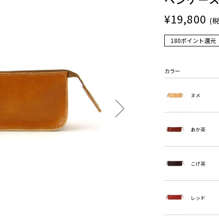
¥19,800
(
180ポイント還元
カラー
ヌメ
あか茶
こげ茶
レッド