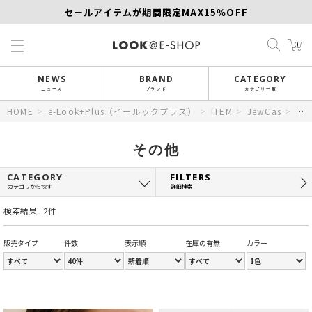
セールアイテムが期間限定MAX15％OFF
【SCAPA】今すぐ着たい新作アイテム10％OFF
0
再値下げアイテムが追加！MORE SALE開催中！
NEWS
BRAND
CATEGORY
ニュース
ブランド
カテゴリ一覧
HOME
>
e-Look+Plus（イールックプラス）
>
ITEM
>
JewCas
>
そ
その他
CATEGORY
FILTERS
カテゴリから探す
詳細検索
検索結果 : 2件
販売タイプ
件数
表示順
在庫の有無
カラー