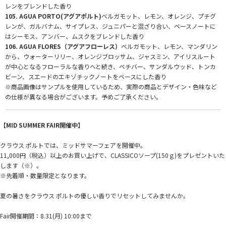
レンをブレンドした香り
105. AGUA PORTO(アグアポルト)
ベルガモット、レモン、オレンジ、プチグ
レンが、ガルバナム、サイプレス、ジュニパーと混ざり合い、ベースノートに
はシーモス、アンバー、ムスクをブレンドした香り
106. AGUA FLORES（アグアフローレス）
ベルガモット、レモン、マンダリン
から、ウォーターリリー、オレンジブロッサム、ジャスミン、アイリスルート
が中心となるフローラルな香りへと続き、ベチバー、サンダルウッド、トンカ
ビーン、スエードのエキゾチックノートをベースにした香り
※商品画像はサンプルを使用しているため、実際の商品とデザイン・色味など
の仕様が異なる場合がございます。予めご了承ください。
【MID SUMMER FAIR開催中】
クラウス ポルトでは、ミッドサマーフェアを開催中。
11,000円（税込）以上のお買い上げで、CLASSICOソープ(150ｇ)をプレゼントいた
します（※）。
※先着順・数量限定となります。
夏の暑さをクラウス ポルトの優しい香りでリセットしてみませんか。
Fair開催期間：8.31(月) 10:00まで