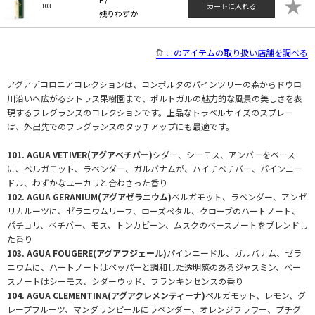
★
カートに入れる
103
残りわずか
このアイテムの取り扱い店舗を調べる
アグアデコロニアコレクションは、コンポルタのパインツリーの森からドウロ
川沿いへ広がるシトラス果樹園まで、ポルトガルの魅力的な風景の美しさを表
現するフレグランスのコレクションです。上品なトラベルサイズのスプレー
は、外出先でのフレグランスのタッチアップにも最適です。
101. AGUA VETIVER(アグアベチバー)
シダー、シーモス、アンバーをベース
に、ベルガモット、ラベンダー、ガルバナムが、ハイチベチバー、パインニー
ドル、わずかなユーカリと合わさった香り
102. AGUA GERANIUM(アグアゼラニウム)
ベルガモット、ラベンダー、アンゼ
リカルーツに、ゼラニウムリーフ、ローズぺタル、クローブのハートノート、
パチョリ、ベチバー、モス、トンカビーン、ムスクのベースノートをブレンドし
た香り
103. AGUA FOUGERE(アグアフジェール)
パインニードル、ガルバナム、ゼラ
ニウムに、ハートノートはペッパーと調和した透明感のあるジャスミン、ベー
スノートはシーモス、シダーウッド、フランキンセンスの香り
104. AGUA CLEMENTINA(アグアクレメンティーナ)
ベルガモット、レモン、グ
レープフルーツ、マンダリンピールにラベンダー、オレンジフラワー、プチグ