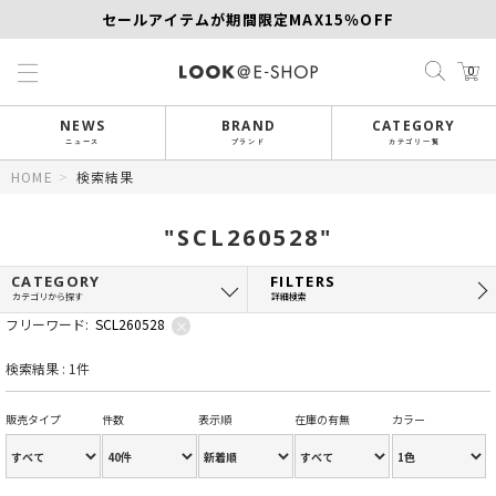
セールアイテムが期間限定MAX15％OFF
【SCAPA】今すぐ着たい新作アイテム10％OFF
0
再値下げアイテムが追加！MORE SALE開催中！
NEWS
BRAND
CATEGORY
ニュース
ブランド
カテゴリ一覧
HOME
>
検索結果
"SCL260528"
CATEGORY
FILTERS
カテゴリから探す
詳細検索
フリーワード:
SCL260528
×
検索結果 : 1件
販売タイプ
件数
表示順
在庫の有無
カラー