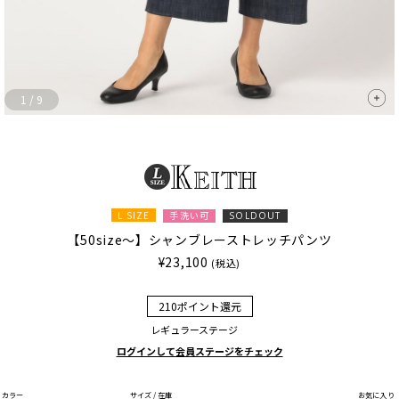
1
/
9
L SIZE
手洗い可
SOLDOUT
【50size～】シャンブレーストレッチパンツ
¥23,100
(税込)
210ポイント還元
レギュラーステージ
ログインして会員ステージをチェック
カラー
サイズ / 在庫
お気に入り