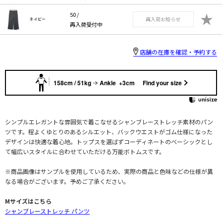
★
50 /
再入荷お知らせ
ネイビー
再入荷受付中
店舗の在庫を確認・予約する
158cm / 51kg
Ankle +3cm
Find your size
シンプルエレガントな雰囲気で着こなせるシャンブレーストレッチ素材のパン
ツです。程よくゆとりのあるシルエット、バックウエストがゴム仕様になった
デザインは快適な着心地。トップスを選ばずコーディネートのベーシックとし
て幅広いスタイルに合わせていただける万能ボトムスです。
※商品画像はサンプルを使用しているため、実際の商品と色味などの仕様が異
なる場合がございます。予めご了承ください。
Mサイズはこちら
シャンブレーストレッチ パンツ