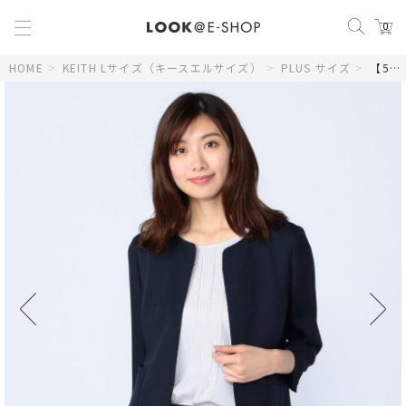
0
HOME
>
KEITH Lサイズ（キースエルサイズ）
>
PLUS サイズ
>
【50size～】バックサテンジョーゼットジャケット