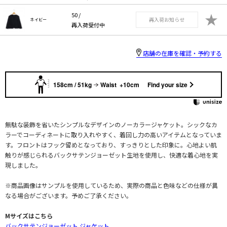
★
50 /
再入荷お知らせ
ネイビー
再入荷受付中
店舗の在庫を確認・予約する
158cm / 51kg
Waist +10cm
Find your size
無駄な装飾を省いたシンプルなデザインのノーカラージャケット。シックなカ
ラーでコーディネートに取り入れやすく、着回し力の高いアイテムとなっていま
す。フロントはフック留めとなっており、すっきりとした印象に。心地よい肌
触りが感じられるバックサテンジョーゼット生地を使用し、快適な着心地を実
現しました。
※商品画像はサンプルを使用しているため、実際の商品と色味などの仕様が異
なる場合がございます。予めご了承ください。
Mサイズはこちら
バックサテンジョーゼット ジャケット