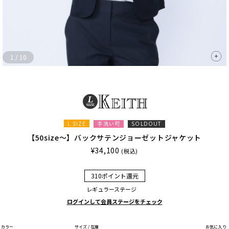
1
/
10
L SIZE
手洗い可
SOLDOUT
【50size～】バックサテンジョーゼットジャケット
¥34,100
(税込)
310ポイント還元
レギュラーステージ
ログインして会員ステージをチェック
カラー
サイズ / 在庫
お気に入り