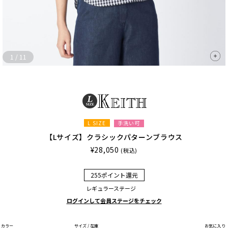
1
/
11
L SIZE
手洗い可
【Lサイズ】クラシックパターンブラウス
¥28,050
(税込)
255ポイント還元
レギュラーステージ
ログインして会員ステージをチェック
カラー
サイズ / 在庫
お気に入り