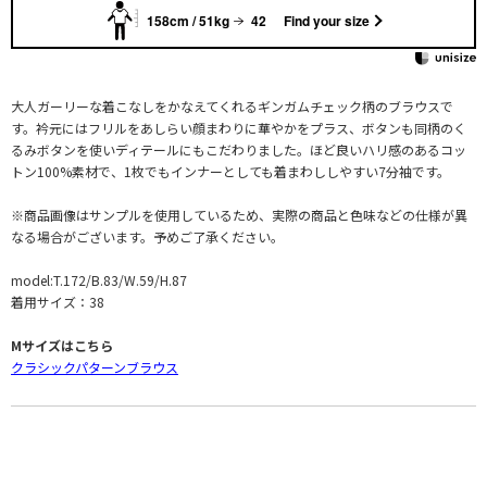
158cm / 51kg
42
Find your size
大人ガーリーな着こなしをかなえてくれるギンガムチェック柄のブラウスで
す。衿元にはフリルをあしらい顔まわりに華やかをプラス、ボタンも同柄のく
るみボタンを使いディテールにもこだわりました。ほど良いハリ感のあるコッ
トン100%素材で、1枚でもインナーとしても着まわししやすい7分袖です。
※商品画像はサンプルを使用しているため、実際の商品と色味などの仕様が異
なる場合がございます。予めご了承ください。
model:T.172/B.83/W.59/H.87
着用サイズ：38
Mサイズはこちら
クラシックパターンブラウス