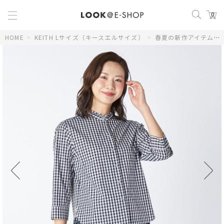
0
HOME
>
KEITH Lサイズ（キースエルサイズ）
>
春夏の新作アイテム
>