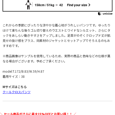
158cm / 51kg
42
Find your size
これからの季節にぴったりな涼やかな着心地がうれしいパンツです。ゆったり
はけて楽ちんな後ろゴム切り替えのウエストとワイドなシルエット、さらにタ
ックをあしらい動きやすさをアップしました。足首がのぞくクロップド丈が肌
見せの抜け感をプラス、同素材のジャケットとセットアップでそろえるのもお
すすめです。
※商品画像はサンプルを使用しているため、実際の商品と色味などの仕様が異
なる場合がございます。予めご了承ください。
model:T.172/B.83/W.59/H.87
着用サイズ：38
Mサイズはこちら
クールクロスパンツ
＼ セール商品がさらに最大15%OFFとお買い得！！ ／