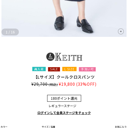
1
/
16
再入荷
L SIZE
手洗い可
SALE
【Lサイズ】クールクロスパンツ
¥29,700
¥19,800
(33%OFF)
(税込)
180ポイント還元
レギュラーステージ
ログインして会員ステージをチェック
カラー
サイズ / 在庫
お気に入り