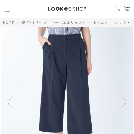
0
HOME
>
KEITH Lサイズ（キースエルサイズ）
>
ボトムス
>
パンツ
>