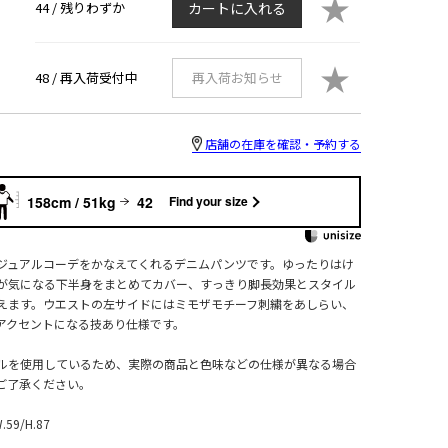
★
44 /
残りわずか
カートに入れる
★
48 /
再入荷受付中
再入荷お知らせ
店舗の在庫を確認・予約する
158cm / 51kg
42
Find your size
ジュアルコーデをかなえてくれるデニムパンツです。ゆったりはけ
が気になる下半身をまとめてカバー、すっきり脚長効果とスタイル
えます。ウエストの左サイドにはミモザモチーフ刺繍をあしらい、
のアクセントになる技あり仕様です。
ルを使用しているため、実際の商品と色味などの仕様が異なる場合
ご了承ください。
W.59/H.87