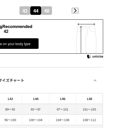
42
44
48
kgRecommended
42
e on your body type
 サイズチャート
L42
L44
L46
L48
89～93
93～97
97～101
101～105
96～100
100～104
104～108
108～112