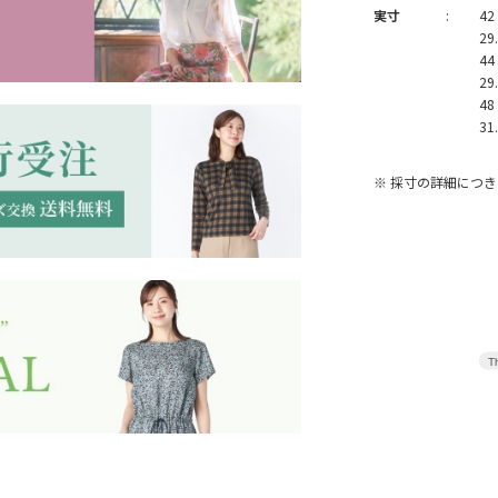
実寸
:
42
29
44
29
48
31
※ 採寸の詳細につ
Th