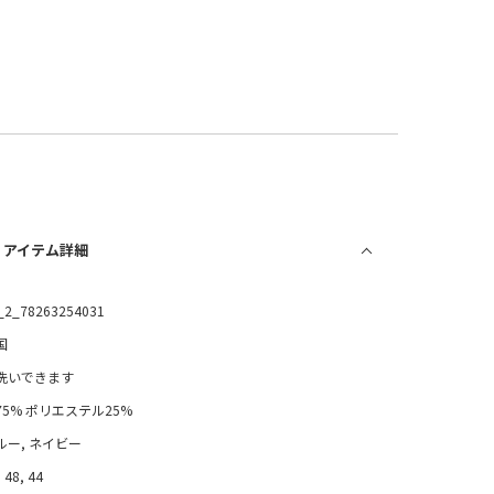
/ アイテム詳細
_2_78263254031
国
洗いできます
75% ポリエステル25%
ルー, ネイビー
 48, 44