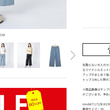
OOM
気取らない大人のカ
るワイドシルエット
アップがまとめて狙
トップスINした際
※商品画像はサンプ
がございます。予め
model:T.172/B.83/
着用サイズ：38