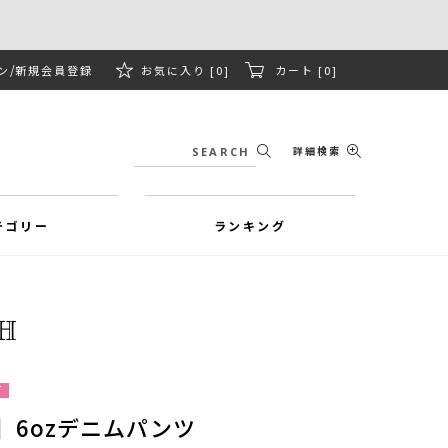
ン
新規会員登録
お気に入り [0]
カート [0]
詳細検索
テゴリー
ランキング
可
】6ozデニムパンツ