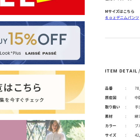
Mサイズはこちら
６ｏｚデニムパンツ
ITEM DETAIL
品番
:
78
原産国
:
中
取り扱い
:
手
素材
:
綿
カラー
:
ブ
サイズ
:
42,