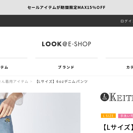
セールアイテムが期間限定MAX15％OFF
ログイ
【SCAPA】今すぐ着たい新作アイテム10％OFF
再値下げアイテムが追加！MORE SALE開催中！
イテム
ブランド
カ
さん着用アイテム
>
【Lサイズ】6ozデニムパンツ
L SIZE
手洗い
【Lサイズ