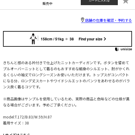
カートに入れる
販売中
店舗の在庫を確認・予約する
158cm / 51kg
38
Find your size
きちんと感のある衿付きで仕上げたニットカーディガンです。ボタンを留めて
プルオーバーニットとして着るのもおすすめな細身のシルエット、肘がかくれ
るくらいの袖丈でロングシーズンお使いいただけます。トップスがコンパクト
になる分、ロング丈スカートやワイドシルエットのパンツをあわせるのがバラ
ンス良く着るコツです。
※商品画像はサンプルを使用しているため、実際の商品と色味などの仕様が異
なる場合がございます。予めご了承ください。
model:T.172/B.83/W.59/H.87
着用サイズ：38
Lサイズはこちら