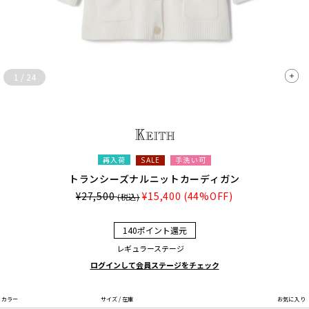
1
/
24
再入荷
手洗い可
SALE
トランシーズナルニットカーディガン
¥27,500
¥15,400
(44%OFF)
(税込)
140ポイント還元
レギュラーステージ
ログインして会員ステージをチェック
カラー
サイズ / 在庫
お気に入り