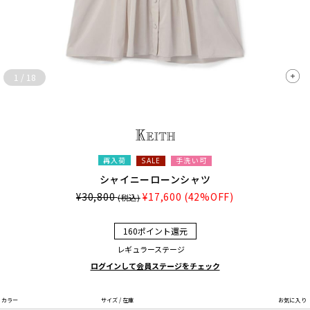
1
/
18
再入荷
手洗い可
SALE
シャイニーローンシャツ
¥30,800
¥17,600
(42%OFF)
(税込)
160ポイント還元
レギュラーステージ
ログインして会員ステージをチェック
カラー
サイズ / 在庫
お気に入り