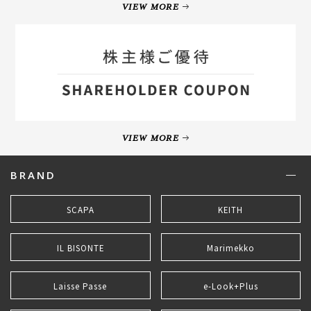
VIEW MORE
VIEW MORE
BRAND
SCAPA
KEITH
IL BISONTE
Marimekko
Laisse Passe
e-Look+Plus