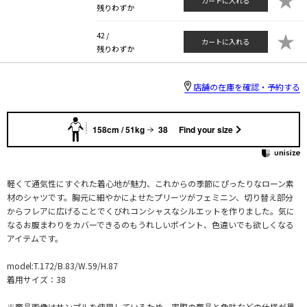
カートに入れる
残りわずか
★
42 /
カートに入れる
残りわずか
店舗の在庫を確認・予約する
158cm / 51kg
38
Find your size
軽くて通気性にすぐれた着心地が魅力、これからの季節にぴったりなローン素
材のシャツです。胸元に細やかによせたプリーツがフェミニン、切り替え部分
からフレアに広げることでくびれコンシャスなシルエットを作りました。気に
なるお腹まわりをカバーできるのもうれしいポイント、色違いでも欲しくなる
アイテムです。
model:T.172/B.83/W.59/H.87
着用サイズ：38
※商品画像はサンプルを使用しているため、実際の商品と色味などの仕様が異