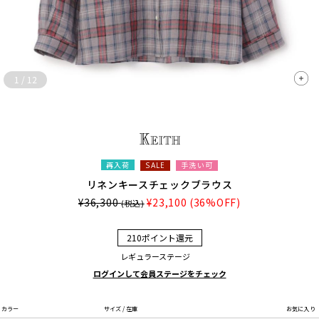
1
/
12
再入荷
手洗い可
SALE
リネンキースチェックブラウス
¥36,300
¥23,100
(36%OFF)
(税込)
210ポイント還元
レギュラーステージ
ログインして会員ステージをチェック
カラー
サイズ / 在庫
お気に入り