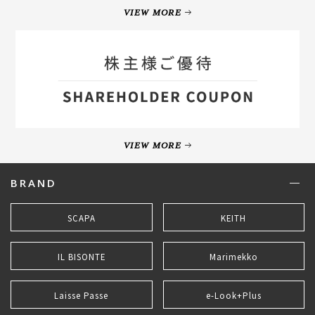
VIEW MORE
VIEW MORE
BRAND
SCAPA
KEITH
IL BISONTE
Marimekko
Laisse Passe
e-Look+Plus