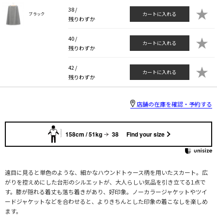
★
38 /
カートに入れる
ブラック
残りわずか
★
40 /
カートに入れる
残りわずか
★
42 /
カートに入れる
残りわずか
店舗の在庫を確認・予約する
158cm / 51kg
38
Find your size
遠目に見ると単色のような、細かなハウンドトゥース柄を用いたスカート。広
がりを控えめにした台形のシルエットが、大人らしい気品を引き立てる1点で
す。膝が隠れる着丈も落ち着きがあり、好印象。ノーカラージャケットやツイ
ードジャケットなどを合わせると、よりきちんとした印象の着こなしを楽しめ
ます。