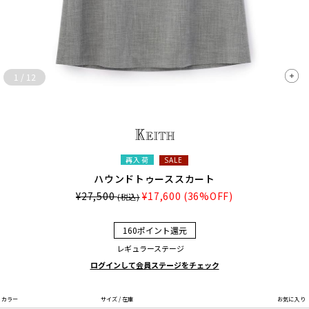
1
/
12
再入荷
SALE
ハウンドトゥーススカート
¥27,500
¥17,600
(36%OFF)
(税込)
160ポイント還元
レギュラーステージ
ログインして会員ステージをチェック
カラー
サイズ / 在庫
お気に入り