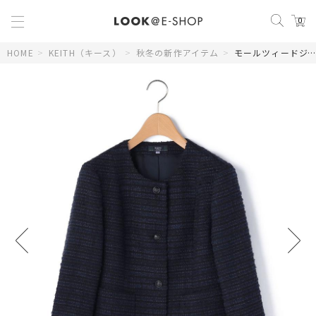
0
HOME
>
KEITH（キース）
>
秋冬の新作アイテム
>
モールツィードジャケット