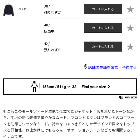
★
38 /
カートに入れる
ネイビー
残りわずか
★
40 /
カートに入れる
販売中
★
42 /
カートに入れる
残りわずか
店舗の在庫を確認・予約する
158cm / 51kg
38
Find your size
もこもこのモールツィード生地で仕立てたジャケット。落ち着いたトーンなが
ら、生地の持つ表情で華やかなムード。フロントボタンはブランドのロゴマー
クを刻印しシックなムード。衿のないすっきりとしたデザインで様々なトップ
スと好相性。お出かけにはもちろん、オケージョンシーンなどでも活躍するア
イテムです。